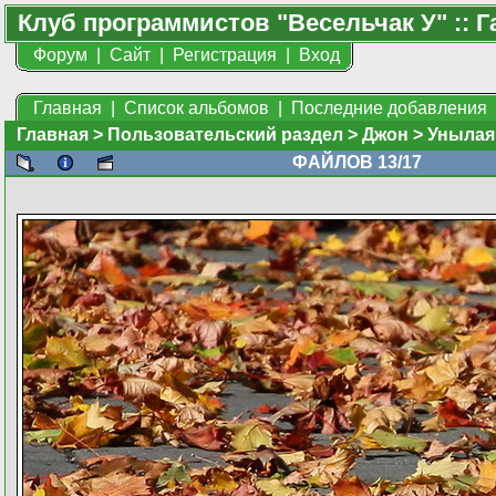
Клуб программистов "Весельчак У" :: Г
Форум
|
Сайт
|
Регистрация
|
Вход
Главная
|
Список альбомов
|
Последние добавления
Главная
>
Пользовательский раздел
>
Джон
>
Унылая
ФАЙЛОВ 13/17