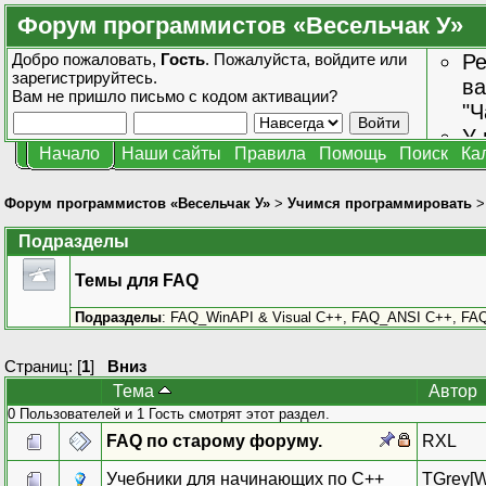
Форум программистов «Весельчак У»
Добро пожаловать,
Гость
. Пожалуйста,
войдите
или
Ре
зарегистрируйтесь
.
ва
Вам не пришло
письмо с кодом активации?
"Ч
У 
Начало
Наши сайты
Правила
Помощь
Поиск
Ка
от
зн
Форум программистов «Весельчак У»
>
Учимся программировать
Подразделы
Темы для FAQ
Подразделы
:
FAQ_WinAPI & Visual C++
,
FAQ_ANSI C++
,
FAQ
Страниц: [
1
]
Вниз
Тема
Автор
0 Пользователей и 1 Гость смотрят этот раздел.
FAQ по старому форуму.
RXL
Учебники для начинающих по С++
TGrey[W