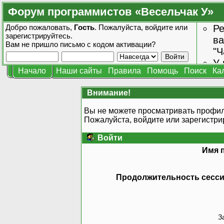
Форум программистов «Весельчак У»
Добро пожаловать,
Гость
. Пожалуйста,
войдите
или
Ре
зарегистрируйтесь
.
ва
Вам не пришло
письмо с кодом активации?
"Ч
У 
Начало
Наши сайты
Правила
Помощь
Поиск
Ка
от
зн
Внимание!
Вы не можете просматривать профил
Пожалуйста, войдите или
зарегистри
Войти
Имя 
Продолжительность сессии
З