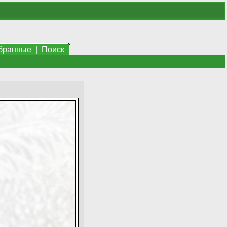
бранные
|
Поиск