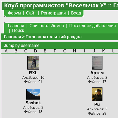
Клуб программистов "Весельчак У" :: Г
Форум
|
Сайт
|
Регистрация
|
Вход
Главная
|
Список альбомов
|
Последние добавления
|
Поиск
Главная
>
Пользовательский раздел
Jump by username
A
B
C
D
E
F
G
H
I
J
K
L
RXL
Артем
Альбомов: 10
Альбомов: 2
Файлов: 91
Файлов: 17
Sashok
Pu
Альбомов: 3
Альбомов: 2
Файлов: 18
Файлов: 29