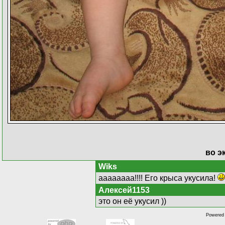
во эк
Wiks
аааааааа!!!! Его крыса укусила!
Алексей1153
это он её укусил ))
Powered