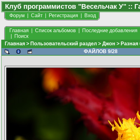
Клуб программистов "Весельчак У" :: Г
Форум
|
Сайт
|
Регистрация
|
Вход
Главная
|
Список альбомов
|
Последние добавления
|
Поиск
Главная
>
Пользовательский раздел
>
Джон
>
Разная
ФАЙЛОВ 9/28