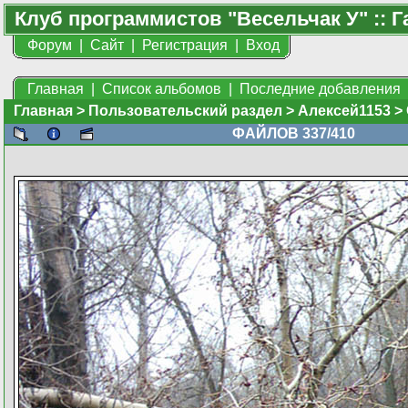
Клуб программистов "Весельчак У" :: Г
Форум
|
Сайт
|
Регистрация
|
Вход
Главная
|
Список альбомов
|
Последние добавления
Главная
>
Пользовательский раздел
>
Алексей1153
>
ФАЙЛОВ 337/410