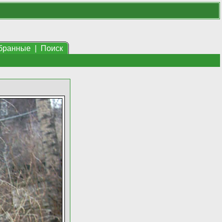
бранные
|
Поиск