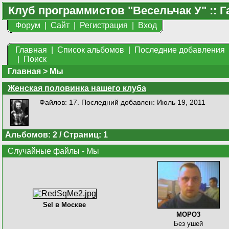
Клуб программистов "Весельчак У" :: Г
Форум
|
Сайт
|
Регистрация
|
Вход
Главная
|
Список альбомов
|
Последние добавления
|
Поиск
Главная
>
Мы
Женская половинка нашего клуба
Файлов: 17. Последний добавлен: Июль 19, 2011
Альбомов: 2 / Страниц: 1
Случайные файлы - Мы
Sel в Москве
MOPO3
Без ушей