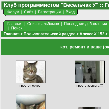
Клуб программистов "Весельчак У" :: Г
Форум
|
Сайт
|
Регистрация
|
Вход
Главная
|
Список альбомов
|
Последние добавления
|
Поиск
Главная
>
Пользовательский раздел
>
Алексей1153
>
кот, ремонт и ваще (о
просто портрет
просто зверюга )))