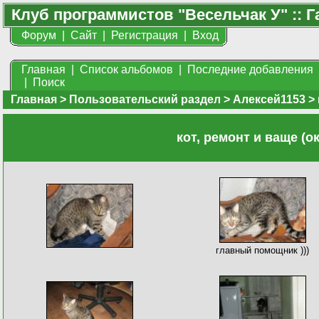
Клуб программистов "Весельчак У" :: Г
Форум
|
Сайт
|
Регистрация
|
Вход
Главная
|
Список альбомов
|
Последние добавления
|
Поиск
Главная
>
Пользовательский раздел
>
Алексей1153
>
кот, ремонт и ваще (о
главный помощник )))