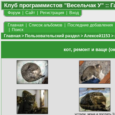
Клуб программистов "Весельчак У" :: Г
Форум
|
Сайт
|
Регистрация
|
Вход
Главная
|
Список альбомов
|
Последние добавления
|
Поиск
Главная
>
Пользовательский раздел
>
Алексей1153
>
кот, ремонт и ваще (о
устали, мона и поспать ))