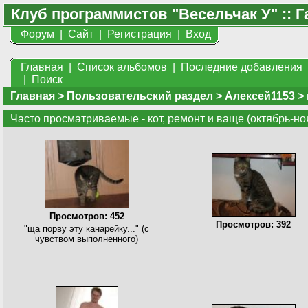
Клуб программистов "Весельчак У" :: Г
Форум
|
Сайт
|
Регистрация
|
Вход
Главная
|
Список альбомов
|
Последние добавления
|
Поиск
Главная
>
Пользовательский раздел
>
Алексей1153
>
Часто просматриваемые - кот, ремонт и ваще (октябрь-но
Просмотров: 452
Просмотров: 392
"ща порву эту канарейку..." (с
чувством выполненного)