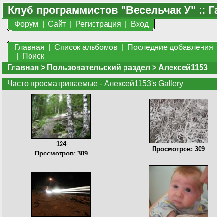
Клуб программистов "Весельчак У" :: Г
Форум
|
Сайт
|
Регистрация
|
Вход
Главная
|
Список альбомов
|
Последние добавления
|
Поиск
Главная
>
Пользовательский раздел
>
Алексей1153
Часто просматриваемые - Алексей1153's Gallery
124
Просмотров: 309
Просмотров: 309