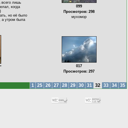
а всего лишь
099
делал, когда
)
Просмотров: 298
ать, но её было
мухомор
, а утром была
017
"
Просмотров: 297
1
25
26
27
28
29
30
31
32
33
34
35