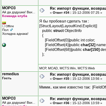
MOPO3
Re: импорт функции, возвр
Ай да дэдушка! Вах...
«
Ответ #34 :
15-12-2006 07:25 »
Команда клуба
Я бы пробовал сделать так :
[StructLayout(LayoutKind.Explicit)]
Offline
Пол:
public
struct
ObjectInfo
Холадна аднака!
{
[FieldOffset(0)]public int color;
[FieldOffset(4)]public
char[32]
name
[FieldOffset(68)]public
char[150]
des
};
MCP, MCAD, MCTS:Win, MCTS:Web
remedius
Re: импорт функции, возвр
Гость
«
Ответ #35 :
15-12-2006 13:56 »
Мммм.. как мне известно так: [FieldOf
MOPO3
Re: импорт функции, возвр
Ай да дэдушка! Вах...
«
Ответ #36 :
15-12-2006 13:59 »