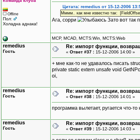
Команда клуба
Цитата: remedius от 15-12-2006 13:
Мммм.. как мне известно так: [FieldOffse
Offline
Пол:
Ага, сорри
Зато вот так 
Холадна аднака!
MCP, MCAD, MCTS:Win, MCTS:Web
remedius
Re: импорт функции, возвр
Гость
«
Ответ #37 :
15-12-2006 14:00 »
+ мне как-то не удавалось писать struct,
private static extern unsafe void GetNP
oi,
remedius
Re: импорт функции, возвр
Гость
«
Ответ #38 :
15-12-2006 14:01 »
программа вылетает, ругается что-то
remedius
Re: импорт функции, возвр
Гость
«
Ответ #39 :
15-12-2006 14:03 »