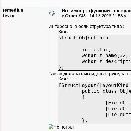
remedius
Re: импорт функции, возвр
Гость
«
Ответ #33 :
14-12-2006 21:58 »
Интересно, а если структура типа :
Код:
struct ObjectInfo
{
int color;
wchar_t name[32]
wchar_t descript
};
Так ли должна выглядеть структура на
Код:
[StructLayout(LayoutKind
public class Obj
{
[FieldOf
[FieldOf
[FieldOf
};