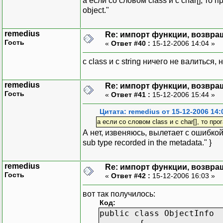
а если со словом class и с char[], то п
object."
remedius
Re: импорт функции, возвр
Гость
«
Ответ #40 :
15-12-2006 14:04 »
с class и с string ничего не валиться,
remedius
Re: импорт функции, возвр
Гость
«
Ответ #41 :
15-12-2006 15:44 »
Цитата: remedius от 15-12-2006 14:
а если со словом class и с char[], то прог
А нет, извеняюсь, вылетает с ошибкой{
sub type recorded in the metadata." }
remedius
Re: импорт функции, возвр
Гость
«
Ответ #42 :
15-12-2006 16:03 »
вот так получилось:
Код:
public class ObjectInfo