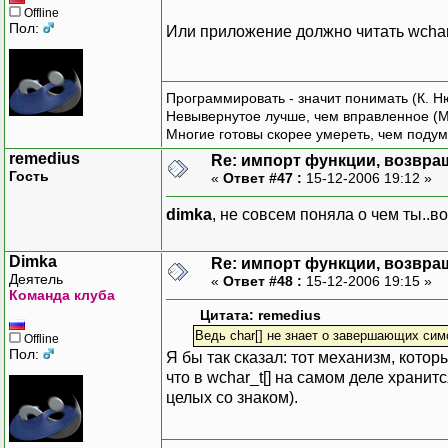
Offline
Пол:
Или приложение должно читать wchar
Программировать - значит понимать (К. Н
Невывернутое лучше, чем вправленное (М
Многие готовы скорее умереть, чем подум
remedius
Re: импорт функции, возвр
Гость
«
Ответ #47 :
15-12-2006 19:12 »
dimka
, не совсем поняла о чем ты..в
Dimka
Re: импорт функции, возвр
Деятель
«
Ответ #48 :
15-12-2006 19:15 »
Команда клуба
Цитата: remedius
Ведь char[] не знает о завершающих сим
Offline
Пол:
Я бы так сказал: тот механизм, кото
что в wchar_t[] на самом деле хранит
целых со знаком).