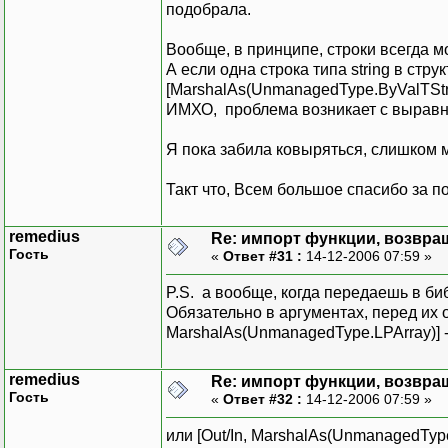
подобрала.
Вообще, в принципе, строки всегда мо
А если одна строка типа string в стр
[MarshalAs(UnmanagedType.ByValTStr,
ИМХО, проблема возникает с вырав
Я пока забила ковыряться, слишком м
Такт что, Всем большое спасибо за п
remedius
Re: импорт функции, возвр
Гость
«
Ответ #31 :
14-12-2006 07:59 »
P.S. а вообще, когда передаешь в б
Обязательно в аргументах, перед их 
MarshalAs(UnmanagedType.LPArray)] -
remedius
Re: импорт функции, возвр
Гость
«
Ответ #32 :
14-12-2006 07:59 »
или [Out/In, MarshalAs(UnmanagedType