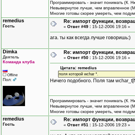
Программировать - значит понимать (К. Н
Невывернутое лучше, чем вправленное (М
Многие готовы скорее умереть, чем подум
remedius
Re: импорт функции, возвр
Гость
«
Ответ #49 :
15-12-2006 19:16 »
ага. ты как всегда лучше говоришь:)
Dimka
Re: импорт функции, возвр
Деятель
«
Ответ #50 :
15-12-2006 19:16 »
Команда клуба
Цитата: remedius
поля которой wchar *.
Offline
Пол:
Ничего подобного. Поля там wchar_t[N
Программировать - значит понимать (К. Н
Невывернутое лучше, чем вправленное (М
Многие готовы скорее умереть, чем подум
remedius
Re: импорт функции, возвр
Гость
«
Ответ #51 :
15-12-2006 19:23 »