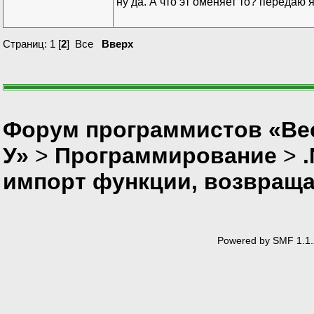
ну да. А что эт оменяет то? передаю
Страниц:
1
[
2
]
Все
Вверх
Форум программистов «Ве
У»
>
Программирование
>
импорт функции, возвращ
Powered by SMF 1.1.