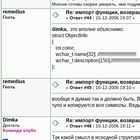
Многие готовы скорее умереть, чем подум
remedius
Re: импорт функции, возвр
Гость
«
Ответ #44 :
15-12-2006 19:07 »
dimka
, это вполне объяснимо:
struct ObjectInfo
{
int color;
wchar_t name[32]; //!!!!!!!!!!!!!!!!!!!!!!!!!!!!!
wchar_t description[150];//!!!!!!!!!!!!!!!!!!!!!!!
};
remedius
Re: импорт функции, возвр
Гость
«
Ответ #45 :
15-12-2006 19:10 »
вообще я думаю так и должно быть. В
тупо и копируются все символы. Ведь
Dimka
Re: импорт функции, возвр
Деятель
«
Ответ #46 :
15-12-2006 19:11 »
Команда клуба
Так какой смысл в исходной структур