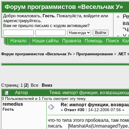
Форум программистов «Весельчак У»
Добро пожаловать,
Гость
. Пожалуйста,
войдите
или
Ре
зарегистрируйтесь
.
ва
Вам не пришло
письмо с кодом активации?
"Ч
У 
Начало
Наши сайты
Правила
Помощь
Поиск
Ка
от
зн
Форум программистов «Весельчак У»
>
Программирование
>
.NET 
Страниц:
1
[
2
]
Все
Вниз
Автор
Тема: импорт функции, возвращающе
0 Пользователей и 1 Гость смотрят эту тему.
remedius
Re: импорт функции, возвр
Гость
«
Ответ #30 :
14-12-2006 07:56 »
что-то типа этого пробовала, там по
писать [MarshalAs(UnmanagedType....