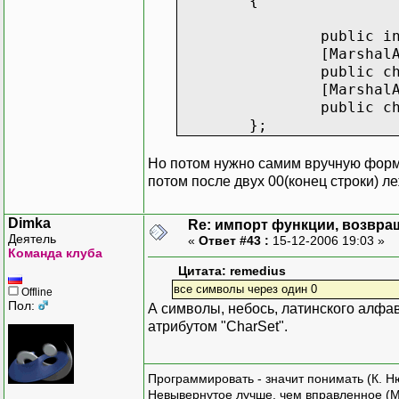
{
public i
[Marshal
public c
[Marshal
public c
};
Но потом нужно самим вручную форми
потом после двух 00(конец строки) л
Dimka
Re: импорт функции, возвр
Деятель
«
Ответ #43 :
15-12-2006 19:03 »
Команда клуба
Цитата: remedius
все символы через один 0
Offline
Пол:
А символы, небось, латинского алфав
атрибутом "CharSet".
Программировать - значит понимать (К. Н
Невывернутое лучше, чем вправленное (М