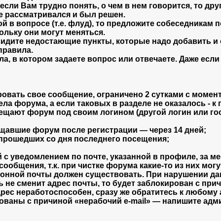
если Вам трудно понять, о чем в нем говорится, то дру
е рассматривался и был решен.
ой в вопросе (т.е. флуд), то предложите собеседникам
ольку они могут меняться.
видите недостающие пункты, которые надо добавить и
правила.
, в котором задаете вопрос или отвечаете. Даже если 
ровать свое сообщение, ограничено 2 сутками с момент
ела форума, а если таковых в разделе не оказалось - 
щают форум под своим логином (другой логин или гост
щавшие форум после регистрации — через 14 дней;
 прошедших со дня последнего посещения;
;
с уведомлением по почте, указанной в профиле, за ме
сообщения, т.к. при чистке форума какие-то из них мо
ронной почты должен существовать. При нарушении да
 не сменит адрес почты, то будет заблокирован с прич
дрес неработоспособен, сразу же обратитесь к любом
ированы с причиной «нерабочий e-mail» — напишите ад