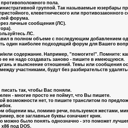
я противоположного пола.
инистративной группой. Так называемые юзербары пр
пристойного, клеветнического или противозаконного с
елей форума.
рез личные сообщения (ЛС).
ора).
ользуйтесь ЛС.
авил в полном объеме с последующим добавлением од
ать один наиболее подходящий форум для Вашего вопрос
ли содержание. Например, "помогите!". Помните: како
о ее не надо создавать заново - пишите в имеющуюся.
угань и выяснение отношений. Темы или сообщения ос
ежду участниками, будут без разбирательств удалять
 писать так, чтобы Вас поняли.
елен - многие просто не поймут, что Вы пишете.
кой возможности нет, то пишите транслитом по предлож
ибок.
м общении мы, помимо речи, пользуемся жестами, мими
имер, все заглавные буквы означают крик.
го можно было понять однозначно - это поможет лучше
 x86 под DOS.