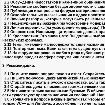
2.2 Обсуждение недостатков и какие-либо обвинени
2.3 Рекламные сообщения без договоренности с адм
2.4 Публикация и запросы на форуме материалов не
2.5 Оскорбительные высказывания в адрес посетит
2.6 Личные разборки, которые могут быть решены че
2.7 Нецензурные выражения (на усмотрение модерат
2.8 Личная переписка (на усмотрение модератора). П
2.9 Оверквотинг. Например: цитирование данных пр
2.10 Кросспостинг. Это значит, что Вы должны выбр
нескольких форумах.
2.11 Темы, имеющие малосодержательные названия и/и
2.12 Повторные темы. Если такая тема существует, т
2.13 На форуме запрещена любого рода публичная р
наносящие вред атмосфере форума или отношениям м
3. Рекомендации:
3.1 Помните: каков вопрос, таков и ответ. Старайтесь
3.2 Пишите по-русски. Даже английский язык нежелат
3.3 Старайтесь писать в русской кодировке. Если та
3.4 Старайтесь делать поменьше грамматических ош
3.5 Не пишите только заглавными буквами. В обычно
сети существуют правила написания сообщений. Напр
3.6 Уточняйте в вопросе важные детали так, чтобы е
только VC++ для Windows, а ассемблер - это не только