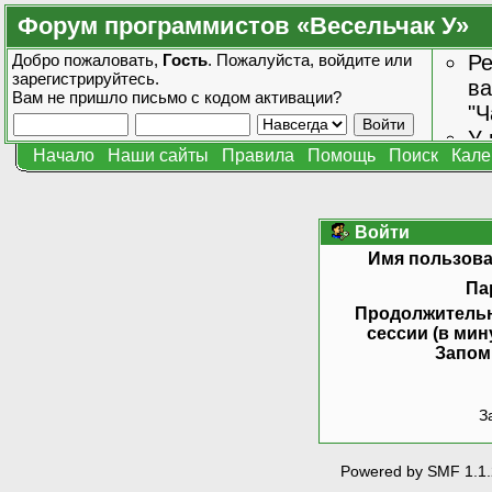
Форум программистов «Весельчак У»
Добро пожаловать,
Гость
. Пожалуйста,
войдите
или
Ре
зарегистрируйтесь
.
ва
Вам не пришло
письмо с кодом активации?
"Ч
У 
Начало
Наши сайты
Правила
Помощь
Поиск
Кале
от
зн
Войти
Имя пользова
Па
Продолжитель
сессии (в мин
Запом
З
Powered by SMF 1.1.