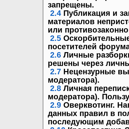
запрещены.
2.4
Публикация и з
материалов неприст
или противозаконно
2.5
Оскорбительные
посетителей форума
2.6
Личные разборки
решены через личны
2.7
Нецензурные выр
модератора).
2.8
Личная переписк
модератора). Польз
2.9
Оверквотинг. На
данных правил в по
последующим добав