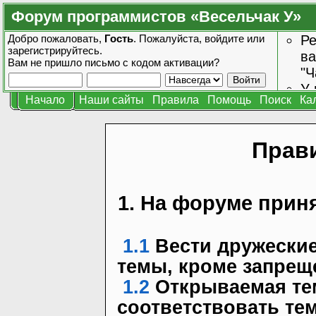
Форум программистов «Весельчак У»
Добро пожаловать,
Гость
. Пожалуйста,
войдите
или
Ре
зарегистрируйтесь
.
ва
Вам не пришло
письмо с кодом активации?
"Ч
У 
Начало
Наши сайты
Правила
Помощь
Поиск
Ка
от
зн
Прав
1. На форуме прин
1.1
Вести дружеские
темы, кроме запрещ
1.2
Открываемая тем
соответствовать те