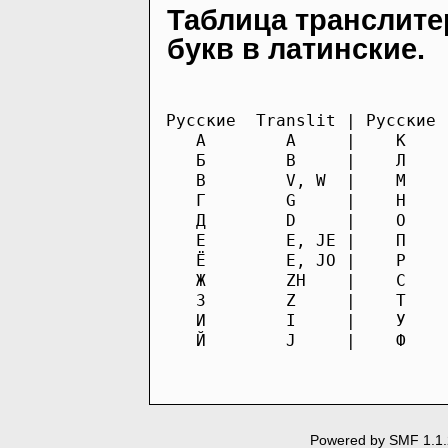
Таблица транслите
букв в латинские.
Русские  Translit | Русские 
   A        A     |    К    
   Б        B     |    Л    
   В        V, W  |    М    
   Г        G     |    Н    
   Д        D     |    О    
   Е        E, JE |    П    
   Ё        E, JO |    Р    
   Ж        ZH    |    С    
   З        Z     |    Т    
   И        I     |    У    
   Й        J     |    Ф    
Powered by SMF 1.1.