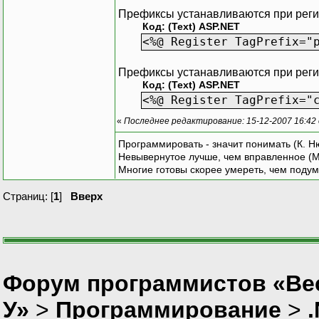
Префиксы устанавливаются при регис
Код: (Text) ASP.NET
<%@ Register TagPrefix="
Префиксы устанавливаются при регис
Код: (Text) ASP.NET
<%@ Register TagPrefix="
«
Последнее редактирование: 15-12-2007 16:42
Программировать - значит понимать (К. Н
Невывернутое лучше, чем вправленное (М
Многие готовы скорее умереть, чем подум
Страниц: [
1
]
Вверх
Форум программистов «Ве
У»
>
Программирование
>