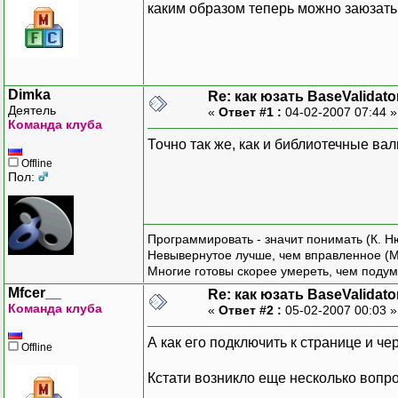
каким образом теперь можно заюзать
Dimka
Re: как юзать BaseValidato
Деятель
«
Ответ #1 :
04-02-2007 07:44 
Команда клуба
Точно так же, как и библиотечные в
Offline
Пол:
Программировать - значит понимать (К. Н
Невывернутое лучше, чем вправленное (М
Многие готовы скорее умереть, чем подум
Mfcer__
Re: как юзать BaseValidato
Команда клуба
«
Ответ #2 :
05-02-2007 00:03 
А как его подключить к странице и че
Offline
Кстати возникло еще несколько вопро