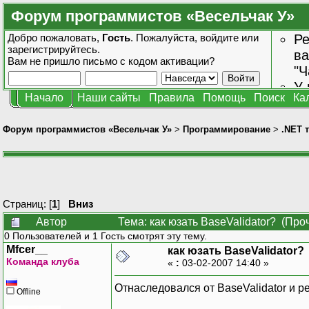
Форум программистов «Весельчак У»
Добро пожаловать,
Гость
. Пожалуйста,
войдите
или
Ре
зарегистрируйтесь
.
ва
Вам не пришло
письмо с кодом активации?
"Ч
У 
Начало
Наши сайты
Правила
Помощь
Поиск
Ка
от
зн
Форум программистов «Весельчак У»
>
Программирование
>
.NET 
Страниц: [
1
]
Вниз
Автор
Тема: как юзать BaseValidator? (Про
0 Пользователей и 1 Гость смотрят эту тему.
Mfcer__
как юзать BaseValidator?
Команда клуба
«
:
03-02-2007 14:40 »
Отнаследовался от BaseValidator и 
Offline