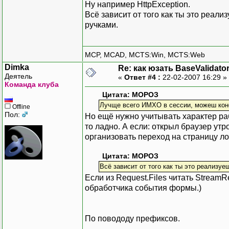
Ну например HttpException.
Всё зависит от того как ты это реал
ручками.
MCP, MCAD, MCTS:Win, MCTS:Web
Dimka
Re: как юзать BaseValidato
Деятель
«
Ответ #4 :
22-02-2007 16:29 »
Команда клуба
Цитата: МОРОЗ
Лучще всего ИМХО в сессии, можеш коне
Offline
Пол:
Но ещё нужно учитывать характер раб
то ладно. А если: открыл браузер утро
организовать переход на страницу ло
Цитата: МОРОЗ
Всё зависит от того как ты это реализу
Если из Request.Files читать StreamR
обработчика события формы.)
По повододу префиксов.