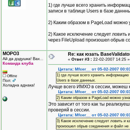
1) где лучше всего хранить информа
записи в таблице Users в базе даннн
2) Каким образом в PageLoad можно у
2) Какое исключение следует ловить 
через FileUpload произошел обрыв с
MOPO3
Re: как юзать BaseValidato
Ай да дэдушка! Вах...
«
Ответ #3 :
22-02-2007 14:25 
Команда клуба
Цитата: Mfcer__ от 05-02-2007 00:0
1) где лучше всего хранить информацию 
Offline
Пол:
Users в базе даннных.
Холадна аднака!
Лучще всего ИМХО в сессии, можеш к
Цитата: Mfcer__ от 05-02-2007 00:0
2) Каким образом в PageLoad можно узна
Это зависит от того как ты реализуе
проверяй в сессии.
Цитата: Mfcer__ от 05-02-2007 00:0
3) Какое исключение следует ловить и к
произошел обрыв соединения и файл не 