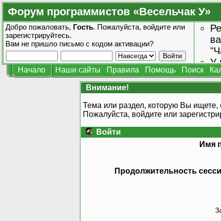
Форум программистов «Весельчак У»
Добро пожаловать,
Гость
. Пожалуйста,
войдите
или
Ре
зарегистрируйтесь
.
ва
Вам не пришло
письмо с кодом активации?
"Ч
У 
Начало
Наши сайты
Правила
Помощь
Поиск
Ка
от
зн
Внимание!
Тема или раздел, которую Вы ищете, 
Пожалуйста, войдите или
зарегистри
Войти
Имя 
Продолжительность сессии
З