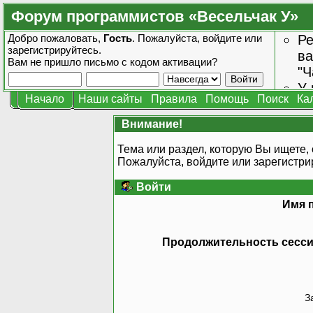
Форум программистов «Весельчак У»
Добро пожаловать,
Гость
. Пожалуйста,
войдите
или
Ре
зарегистрируйтесь
.
ва
Вам не пришло
письмо с кодом активации?
"Ч
У 
Начало
Наши сайты
Правила
Помощь
Поиск
Ка
от
зн
Внимание!
Тема или раздел, которую Вы ищете, 
Пожалуйста, войдите или
зарегистри
Войти
Имя 
Продолжительность сессии
З