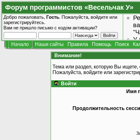
Форум программистов «Весельчак У»
Добро пожаловать,
Гость
. Пожалуйста,
войдите
или
Ре
зарегистрируйтесь
.
ва
Вам не пришло
письмо с кодом активации?
"Ч
У 
Начало
Наши сайты
Правила
Помощь
Поиск
Ка
от
зн
Внимание!
Тема или раздел, которую Вы ищете, 
Пожалуйста, войдите или
зарегистри
Войти
Имя 
Продолжительность сессии
З