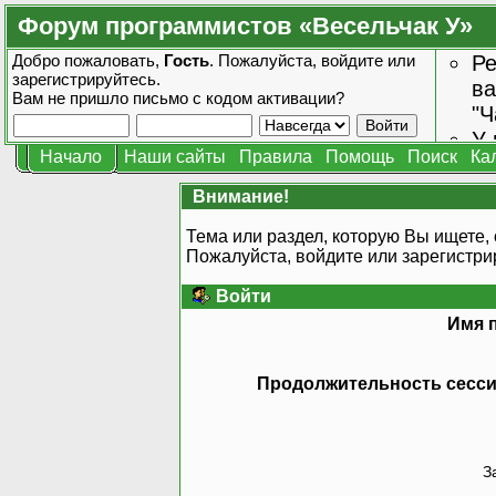
Форум программистов «Весельчак У»
Добро пожаловать,
Гость
. Пожалуйста,
войдите
или
Ре
зарегистрируйтесь
.
ва
Вам не пришло
письмо с кодом активации?
"Ч
У 
Начало
Наши сайты
Правила
Помощь
Поиск
Ка
от
зн
Внимание!
Тема или раздел, которую Вы ищете, 
Пожалуйста, войдите или
зарегистри
Войти
Имя 
Продолжительность сессии
З