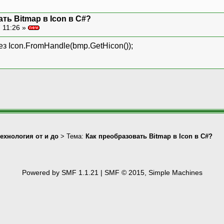
ть Bitmap в Icon в C#?
 11:26 »
ез Icon.FromHandle(bmp.GetHicon());
технология от и до
> Тема:
Как преобразовать Bitmap в Icon в C#?
Powered by SMF 1.1.21
|
SMF © 2015, Simple Machines