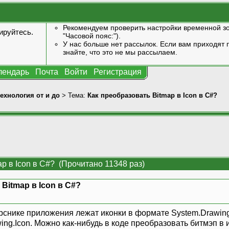
Рекомендуем проверить настройки временной зо
ируйтесь
.
"Часовой пояс:").
У нас больше нет рассылок. Если вам приходят п
знайте, что это не мы рассылаем.
лендарь
Почта
Войти
Регистрация
технология от и до
> Тема:
Как преобразовать Bitmap в Icon в C#?
p в Icon в C#? (Прочитано 11348 раз)
Bitmap в Icon в C#?
снике приложения лежат иконки в формате System.Drawing.
ing.Icon. Можно как-нибудь в коде преобразовать битмэп в 