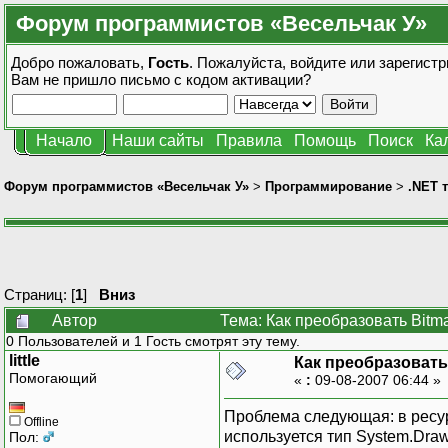
Форум программистов «Весельчак У»
Добро пожаловать,
Гость
. Пожалуйста,
войдите
или
зарегистр
Вам не пришло
письмо с кодом активации?
Начало
Наши сайты
Правила
Помощь
Поиск
Ка
Форум программистов «Весельчак У»
>
Программирование
>
.NET 
Страниц: [
1
]
Вниз
Автор
Тема: Как преобразовать Bitma
0 Пользователей и 1 Гость смотрят эту тему.
little
Как преобразовать 
Помогающий
«
:
09-08-2007 06:44 »
Проблема следующая: в ресур
Offline
используется тип System.Draw
Пол: