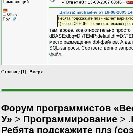
Помогающий
«
Ответ #3 :
13-09-2007 08:46 »
Цитата: michael-iv от 16-08-2005 14
Offline
Ребята подскажите плз - насчет варианто
Пол:
1) через OLEDB - если есть можно прос
там, вроде, все относительно прост
dBASE;dbq=D:\TEMP;defaultdir=D:\TEMP
место размещения dbf-файлов. А да
SQL-запросы. Соответственно запрос 
файл.
Страниц: [
1
]
Вверх
Форум программистов «Ве
У»
>
Программирование
>
Ребята подскажите плз (соз