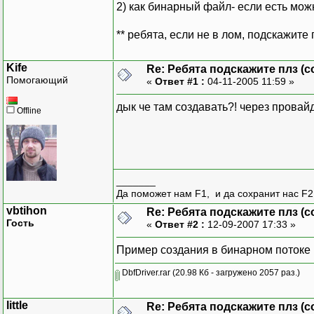
2) как бинарный файл- если есть мо
** ребята, если не в лом, подскажите
Kife
Re: Ребята подскажите плз (со
Помогающий
«
Ответ #1 :
04-11-2005 11:59 »
дык че там создавать?! через провайд
Offline
_______
Да поможет нам F1, и да сохранит нас F2 
vbtihon
Re: Ребята подскажите плз (со
Гость
«
Ответ #2 :
12-09-2007 17:33 »
Пример создания в бинарном потоке
DbfDriver.rar
(20.98 Кб - загружено 2057 раз.)
little
Re: Ребята подскажите плз (со