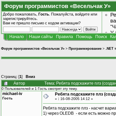
Форум программистов «Весельчак У»
Добро пожаловать,
Гость
. Пожалуйста,
войдите
или
Ре
зарегистрируйтесь
.
ва
Вам не пришло
письмо с кодом активации?
"Ч
У 
Начало
Наши сайты
Правила
Помощь
Поиск
Ка
от
зн
Форум программистов «Весельчак У»
>
Программирование
>
.NET 
Страниц: [
1
]
Вниз
Автор
Тема: Ребята подскажите плз (создан
0 Пользователей и 1 Гость смотрят эту тему.
michael-iv
Ребята подскажите плз (созда
Гость
«
:
16-08-2005 14:12 »
Ребята подскажите плз - насчет вариа
1) через OLEDB - если есть можно 