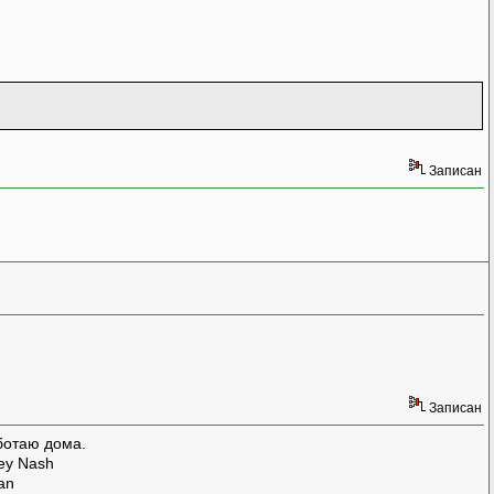
Записан
Записан
ботаю дома.
rey Nash
man