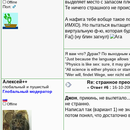
выделяет место с запасом пл
Offline
Пол:
Те ничего страшного не проис
А нафига тебе вобще такое пон
ИМХО). Но пытаться вытащить 
виртуальную ф-ю, которая бу
Fa() (ну блин загнул)
Я вам что? Дурак? По выходным 
"Just because the language allows y
"Physics is like sex: sure, it may g
"All science is either physics or st
"Wer will, findet Wege, wer nicht wil
Алексей++
Re: странное пре
глобальный и пушистый
«
Ответ #6 :
16-10-20
Глобальный модератор
Джон
, прикинь, не вылетало..
не странно.
Offline
Написал так (вариант 1) не зн
потом понял, что достаточно 