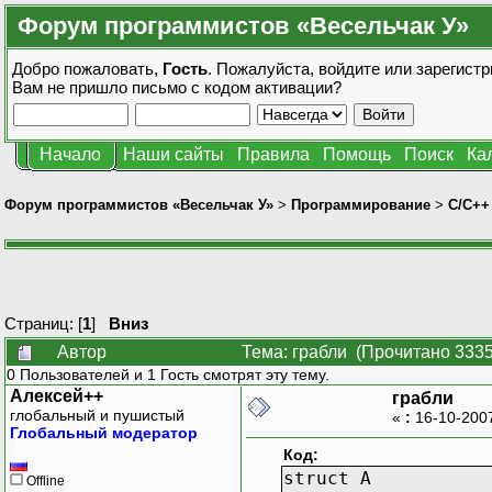
Форум программистов «Весельчак У»
Добро пожаловать,
Гость
. Пожалуйста,
войдите
или
зарегистр
Вам не пришло
письмо с кодом активации?
Начало
Наши сайты
Правила
Помощь
Поиск
Ка
Форум программистов «Весельчак У»
>
Программирование
>
C/C++
Страниц: [
1
]
Вниз
Автор
Тема: грабли (Прочитано 3335
0 Пользователей и 1 Гость смотрят эту тему.
Алексей++
грабли
глобальный и пушистый
«
:
16-10-200
Глобальный модератор
Код:
struct A
Offline