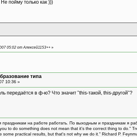
 Не пойму только как )))
007 05:02 от Алексей1153++
»
образование типа
07 10:36 »
ль передаётся в ф-ю? Что значит "this-такой, this-другой"?
и праздникам на работе работать. По выходным и праздникам я ра
ou to do something does not mean that it’s the correct thing to do." T
ive some practical results, but that's not why we do it." Richard P. Feyn