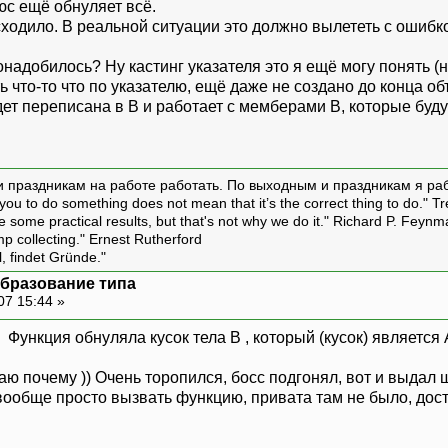
юс ещё обнуляет всё.
ходило. В реальной ситуации это должно вылететь с ошибко
адобилось? Ну кастинг указателя это я ещё могу понять (не 
что-то что по указателю, ещё даже не создано до конца объ
дет переписана в В и работает с мемберами В, которые буд
и праздникам на работе работать. По выходным и праздникам я ра
ou to do something does not mean that it’s the correct thing to do." T
ive some practical results, but that's not why we do it." Richard P. Feyn
amp collecting." Ernest Rutherford
l, findet Gründe."
образование типа
07 15:44 »
. Функция обнуляла кусок тела B , который (кусок) является 
аю почему )) Очень торопился, босс подгонял, вот и выдал ш
вообще просто вызвать функцию, привата там не было, дост