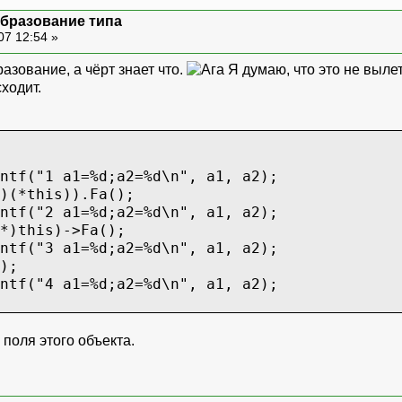
образование типа
07 12:54 »
азование, а чёрт знает что.
Я думаю, что это не вылет
ходит.
ntf("1 a1=%d;a2=%d\n", a1, a2);
)(*this)).Fa();
ntf("2 a1=%d;a2=%d\n", a1, a2);
*)this)->Fa();
ntf("3 a1=%d;a2=%d\n", a1, a2);
);
ntf("4 a1=%d;a2=%d\n", a1, a2);
е поля этого объекта.