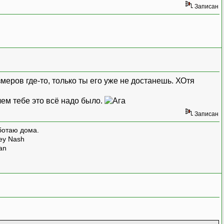
Записан
еров где-то, только ты его уже не достанешь. ХОтя
ачем тебе это всё надо было.
Записан
ботаю дома.
rey Nash
man