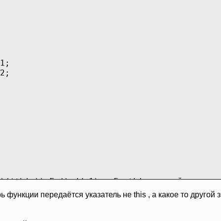
1;
2;
)(*this)).Fa();// 1) в Fa this другой
*)this)->Fa();// 2) в Fa this такой же
ь функции передаётся указатель не this , а какое то другой
);//3) тут нет извратов ))