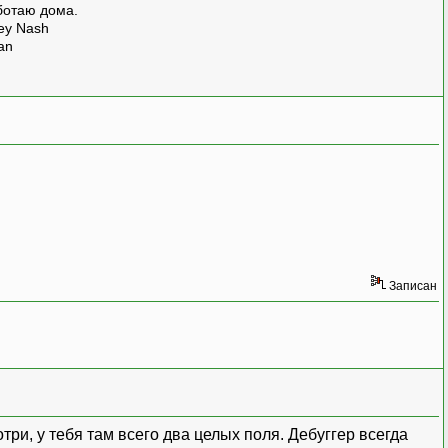
ботаю дома.
rey Nash
man
Записан
ри, у тебя там всего два целых поля. Дебуггер всегда