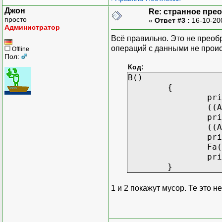
Джон
Re: странное пре
просто
«
Ответ #3 :
16-10-20
Администратор
Всё правильно. Это не преобр
операций с данными не проис
Offline
Пол:
Код:
B()
{
pri
((A
pri
((A
pri
Fa(
pri
}
1 и 2 покажут мусор. Те это н