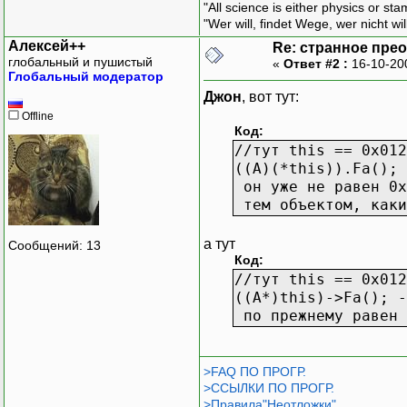
"All science is either physics or st
"Wer will, findet Wege, wer nicht wil
Алексей++
Re: странное пре
глобальный и пушистый
«
Ответ #2 :
16-10-20
Глобальный модератор
Джон
, вот тут:
Offline
Код:
//тут this == 0x012
((A)(*this)).Fa(); 
он уже не равен 0x
тем объектом, каки
а тут
Сообщений: 13
Код:
//тут this == 0x012
((A*)this)->Fa(); -
по прежнему равен 
>FAQ ПО ПРОГР.
>ССЫЛКИ ПО ПРОГР.
>Правила"Неотложки"