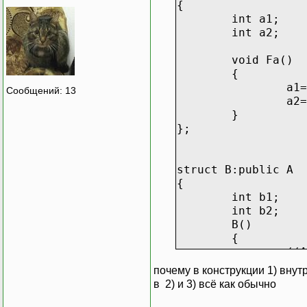
{
int a1;
int a2;
void Fa()
{
a1=
Сообщений: 13
a2=
}
};
struct B:public A
{
int b1;
int b2;
B()
{
((A
((A
почему в конструкции 1) внутр
Fa(
в 2) и 3) всё как обычно
}