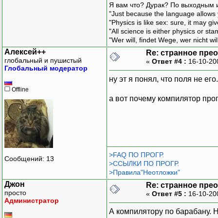
Я вам что? Дурак? По выходным 
"Just because the language allows y
"Physics is like sex: sure, it may g
"All science is either physics or st
"Wer will, findet Wege, wer nicht wil
Алексей++
Re: странное пре
глобальный и пушистый
«
Ответ #4 :
16-10-20
Глобальный модератор
ну эт я понял, что поля не его.
Offline
а вот почему компилятор проп
>FAQ ПО ПРОГР.
Сообщений: 13
>ССЫЛКИ ПО ПРОГР.
>Правила"Неотложки"
Джон
Re: странное пре
просто
«
Ответ #5 :
16-10-20
Администратор
А компилятору по барабану. Н