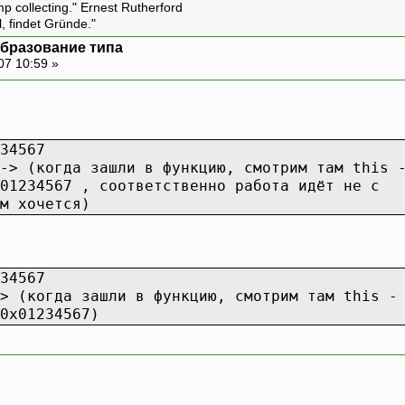
amp collecting." Ernest Rutherford
l, findet Gründe."
образование типа
07 10:59 »
34567
-> (когда зашли в функцию, смотрим там this 
01234567 , соответственно работа идёт не с
м хочется)
34567
> (когда зашли в функцию, смотрим там this -
0x01234567)