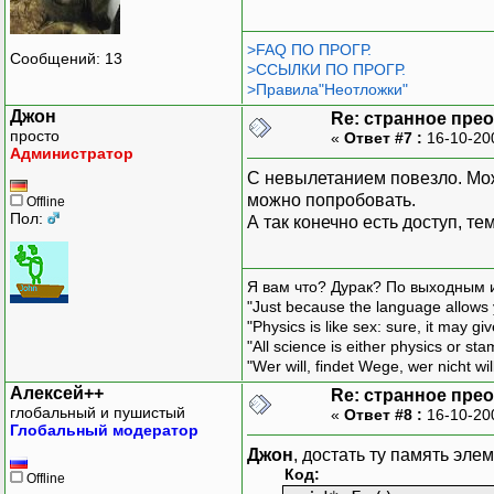
>FAQ ПО ПРОГР.
Сообщений: 13
>ССЫЛКИ ПО ПРОГР.
>Правила"Неотложки"
Джон
Re: странное пре
просто
«
Ответ #7 :
16-10-20
Администратор
С невылетанием повезло. Може
можно попробовать.
Offline
Пол:
А так конечно есть доступ, те
Я вам что? Дурак? По выходным 
"Just because the language allows y
"Physics is like sex: sure, it may g
"All science is either physics or st
"Wer will, findet Wege, wer nicht wil
Алексей++
Re: странное пре
глобальный и пушистый
«
Ответ #8 :
16-10-20
Глобальный модератор
Джон
, достать ту память элем
Код:
Offline