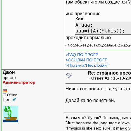
там объект что ли создаётся ?
};
ибо присвоение
void F()
Код:
{
A aaa;
B b;
aaa=((A)(*this));
int iii=1;
проходит нормально
}
«
Последнее редактирование: 13-11-2
>FAQ ПО ПРОГР.
>ССЫЛКИ ПО ПРОГР.
>Правила"Неотложки"
Джон
Re: странное пре
просто
«
Ответ #1 :
16-10-20
Администратор
Ничего не понял... Где указате
Offline
Пол:
Давай-ка по-понятней.
Я вам что? Дурак? По выходным 
"Just because the language allows y
"Physics is like sex: sure, it may g