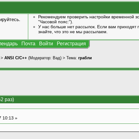
Рекомендуем проверить настройки временной зо
ируйтесь
.
"Часовой пояс:").
У нас больше нет рассылок. Если вам приходят п
знайте, что это не мы рассылаем.
лендарь
Почта
Войти
Регистрация
>
ANSI С/С++
(Модератор:
Вад
) > Тема:
грабли
2 раз)
7 10:13 »