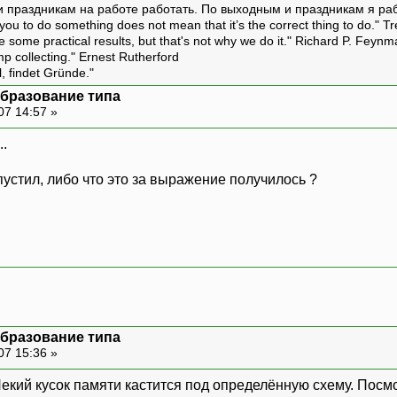
и праздникам на работе работать. По выходным и праздникам я ра
ou to do something does not mean that it’s the correct thing to do." T
ive some practical results, but that's not why we do it." Richard P. Feyn
amp collecting." Ernest Rutherford
l, findet Gründe."
образование типа
07 14:57 »
..
устил, либо что это за выражение получилось ?
образование типа
07 15:36 »
екий кусок памяти кастится под определённую схему. Посмот