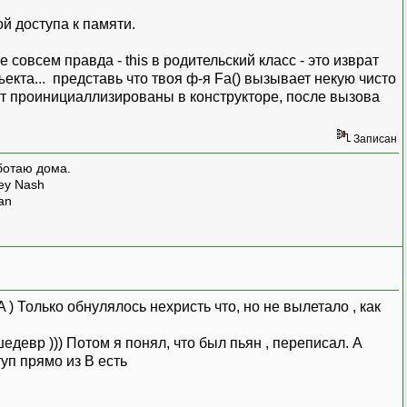
й доступа к памяти.
совсем правда - this в родительский класс - это изврат
екта... представь что твоя ф-я Fa() вызывает некую чисто
ут проинициаллизированы в конструкторе, после вызова
Записан
ботаю дома.
rey Nash
man
A ) Только обнулялось нехристь что, но не вылетало , как
едевр ))) Потом я понял, что был пьян , переписал. А
уп прямо из B есть