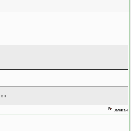
-
 он
Записан