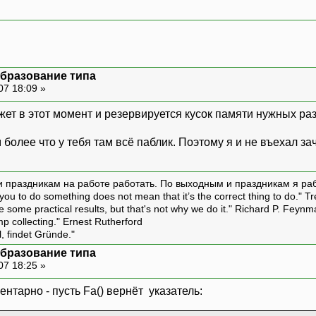
образование типа
07 18:09 »
т в этот момент и резервируется кусок памяти нужных разм
м более что у тебя там всё паблик. Поэтому я и не въехал з
и праздникам на работе работать. По выходным и праздникам я ра
ou to do something does not mean that it’s the correct thing to do." T
ive some practical results, but that's not why we do it." Richard P. Feyn
amp collecting." Ernest Rutherford
l, findet Gründe."
образование типа
07 18:25 »
ентарно - пусть Fa() вернёт указатель: