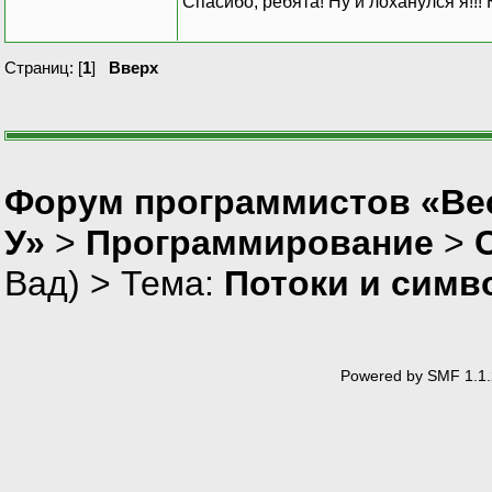
Спасибо, ребята! Ну и лоханулся я!!!
Страниц: [
1
]
Вверх
Форум программистов «Ве
У»
>
Программирование
>
Вад
) > Тема:
Потоки и симв
Powered by SMF 1.1.