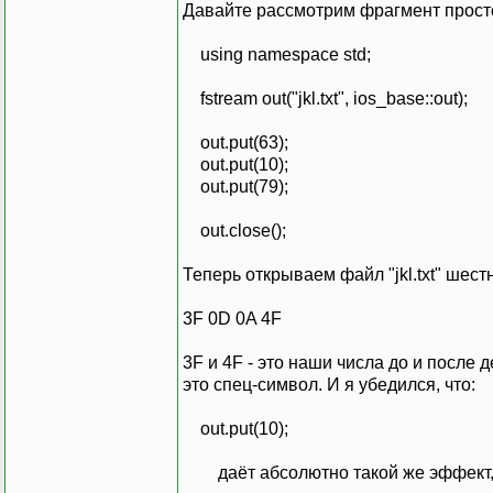
Давайте рассмотрим фрагмент прост
using namespace std;
fstream out("jkl.txt", ios_base::out);
out.put(63);
out.put(10);
out.put(79);
out.close();
Теперь открываем файл "jkl.txt" ше
3F 0D 0A 4F
3F и 4F - это наши числа до и после 
это спец-символ. И я убедился, что:
out.put(10);
даёт абсолютно такой же эффект, 