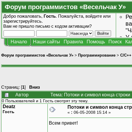
Форум программистов «Весельчак У»
Добро пожаловать,
Гость
. Пожалуйста,
войдите
или
Ре
зарегистрируйтесь
.
ва
Вам не пришло
письмо с кодом активации?
"Ч
У 
Начало
Наши сайты
Правила
Помощь
Поиск
Ка
от
зн
Форум программистов «Весельчак У»
>
Программирование
>
C/C++
Страниц: [
1
]
Вниз
Автор
Тема: Потоки и символ конца строки
0 Пользователей и 1 Гость смотрят эту тему.
Deatz
Потоки и символ конца ст
Гость
«
:
06-05-2008 15:14 »
Всем привет!