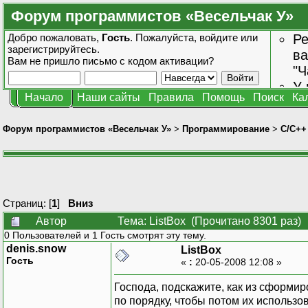
Форум программистов «Весельчак У»
Добро пожаловать,
Гость
. Пожалуйста,
войдите
или
Ре
зарегистрируйтесь
.
ва
Вам не пришло
письмо с кодом активации?
"Ч
У 
Начало
Наши сайты
Правила
Помощь
Поиск
Ка
от
зн
Форум программистов «Весельчак У»
>
Программирование
>
C/C++
Страниц: [
1
]
Вниз
Автор
Тема: ListBox (Прочитано 8301 раз)
0 Пользователей и 1 Гость смотрят эту тему.
denis.snow
ListBox
Гость
«
:
20-05-2008 12:08 »
Господа, подскажите, как из сформир
по порядку, чтобы потом их использ