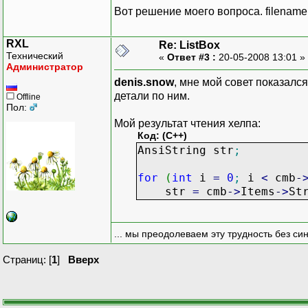
Вот решение моего вопроса. filename = 
RXL
Re: ListBox
Технический
«
Ответ #3 :
20-05-2008 13:01 »
Администратор
denis.snow
, мне мой совет показалс
детали по ним.
Offline
Пол:
Мой результат чтения хелпа:
Код: (C++)
AnsiString str
;
for
(
int
i
=
0
;
i
<
cmb
-
str
=
cmb
-
>
Items
-
>
St
... мы преодолеваем эту трудность без си
Страниц: [
1
]
Вверх