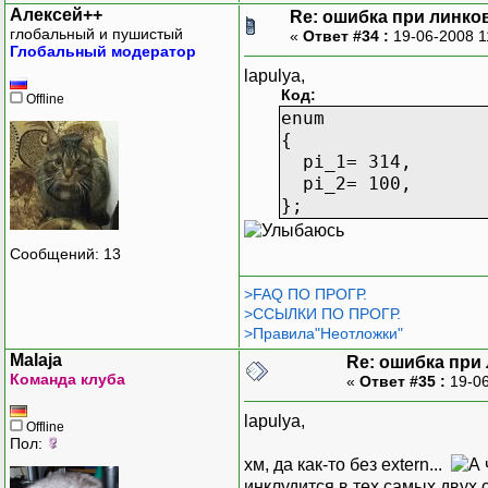
Алексей++
Re: ошибка при линко
глобальный и пушистый
«
Ответ #34 :
19-06-2008 1
Глобальный модератор
lapulya,
Код:
Offline
enum
{
pi_1= 314,
pi_2= 100,
};
Сообщений: 13
>FAQ ПО ПРОГР.
>ССЫЛКИ ПО ПРОГР.
>Правила"Неотложки"
Malaja
Re: ошибка при
Команда клуба
«
Ответ #35 :
19-06
lapulya,
Offline
Пол:
хм, да как-то без extern...
инклудится в тех самых двух 