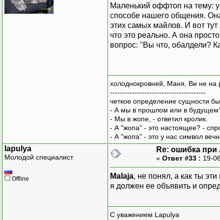
Маленький оффтоп на тему: у
способе нашего общения. Она
этих самых майлов. И вот тут
что это реально. А она просто
вопрос: "Вы что, обалдели? 
холоднокровней, Маня, Ви не на 
---------------------------------------
четкое определение сущности бы
- А мы в прошлом или в будущем
- Мы в жопе, - ответил кролик.
- А "жопа" - это настоящее? - сп
- А "жопа" - это у нас символ вечн
lapulya
Re: ошибка при
Молодой специалист
«
Ответ #33 :
19-06
Malaja
, не понял, а как ты эт
Offline
я должен ее объявить и опре
С уважением Lapulya