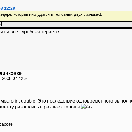
08 12:28
хедере, который инклудится в тех самых двух срр-шках):
4;
ит и всё , дробная теряется
 линковке
-2008 07:42 »
 вместо int double! Это последствие одновременного выпол
 моменту разошлись в разные стороны
работе