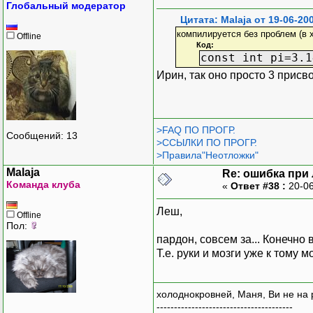
Глобальный модератор
Цитата: Malaja от 19-06-20
компилируется без проблем (в 
Offline
Код:
const int pi=3.1
Ирин, так оно просто 3 присво
>FAQ ПО ПРОГР.
Сообщений: 13
>ССЫЛКИ ПО ПРОГР.
>Правила"Неотложки"
Malaja
Re: ошибка при
Команда клуба
«
Ответ #38 :
20-06
Леш,
Offline
Пол:
пардон, совсем за... Конечно
Т.е. руки и мозги уже к тому
холоднокровней, Маня, Ви не на 
---------------------------------------