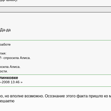
работе
тия:
?- спросила Алиса.
росила Алиса.
ости.
 линковке
-2008 13:46 »
о, но вполне возможно. Осознание этого факта пришло ко м
мешаетю