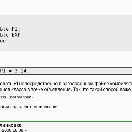
ble PI;
ble EXP;
ое
PI = 3.14;
вать PI непосредственно в заголовочном файле компилятор
ов класса в точке объявления. Так что такой способ даже 
008 13:49 от npak
»
логия надежного тестирования.
 линковке
-2008 16:38 »