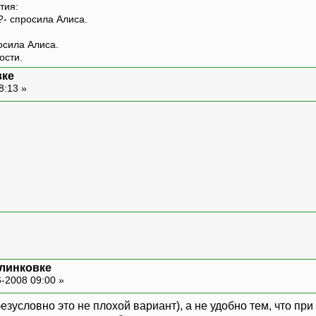
тия:
?- спросила Алиса.
росила Алиса.
ости.
вке
8:13 »
 линковке
-2008 09:00 »
 безусловно это не плохой вариант), а не удобно тем, что п