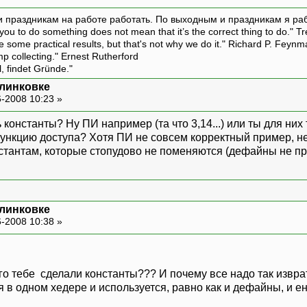
и праздникам на работе работать. По выходным и праздникам я ра
ou to do something does not mean that it’s the correct thing to do." T
ive some practical results, but that's not why we do it." Richard P. Feyn
amp collecting." Ernest Rutherford
l, findet Gründe."
 линковке
-2008 10:23 »
ть константы? Ну ПИ например (та что 3,14...) или ты для н
функцию доступа? Хотя ПИ не совсем корректный пример, не
нстантам, которые стопудово не поменяются (дефайны не пр
 линковке
-2008 10:38 »
ого тебе сделали константы??? И почему все надо так извр
я в одном хедере и используется, равно как и дефайны, и е