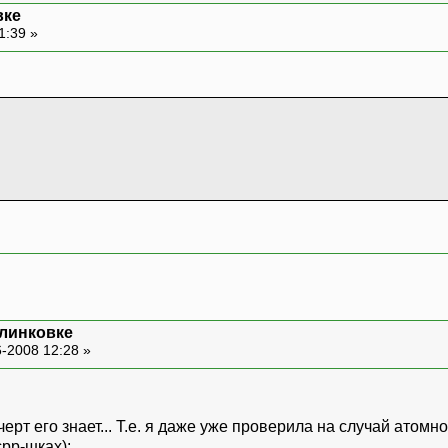
вке
1:39 »
 линковке
-2008 12:28 »
Т.е. я даже уже проверила на случай атомно
срр-шках):