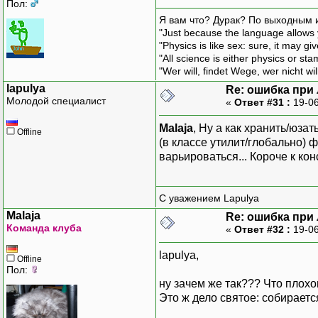
Пол:
Я вам что? Дурак? По выходным 
"Just because the language allows y
"Physics is like sex: sure, it may g
"All science is either physics or st
"Wer will, findet Wege, wer nicht wil
lapulya
Re: ошибка при
Молодой специалист
«
Ответ #31 :
19-06
Malaja
, Ну а как хранить/юза
Offline
(в классе утилит/глобально) 
варьироваться... Короче к ко
С уважением Lapulya
Malaja
Re: ошибка при
Команда клуба
«
Ответ #32 :
19-06
lapulya,
Offline
Пол:
ну зачем же так??? Что плох
Это ж дело святое: собираетс