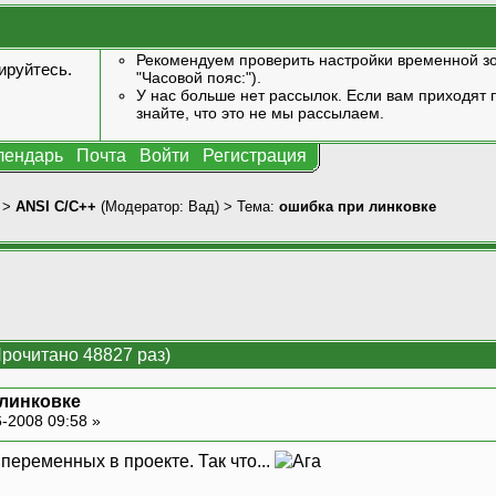
Рекомендуем проверить настройки временной зо
ируйтесь
.
"Часовой пояс:").
У нас больше нет рассылок. Если вам приходят п
знайте, что это не мы рассылаем.
лендарь
Почта
Войти
Регистрация
>
ANSI С/С++
(Модератор:
Вад
) > Тема:
ошибка при линковке
рочитано 48827 раз)
 линковке
-2008 09:58 »
еременных в проекте. Так что...