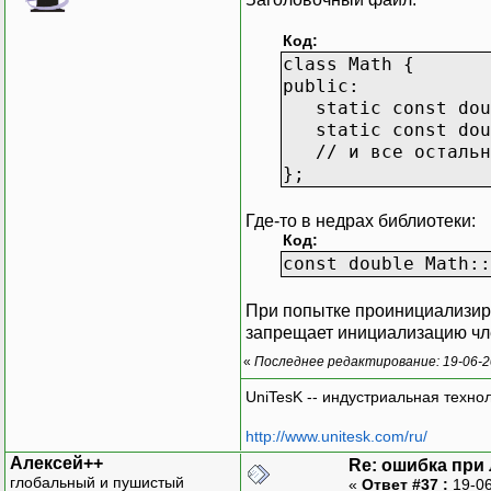
Код:
class Math {
public:
static const dou
static const dou
// и все остальн
};
Где-то в недрах библиотеки:
Код:
const double Math::
При попытке проинициализиро
запрещает инициализацию член
«
Последнее редактирование: 19-06-2
UniTesK -- индустриальная техно
http://www.unitesk.com/ru/
Алексей++
Re: ошибка при
глобальный и пушистый
«
Ответ #37 :
19-06