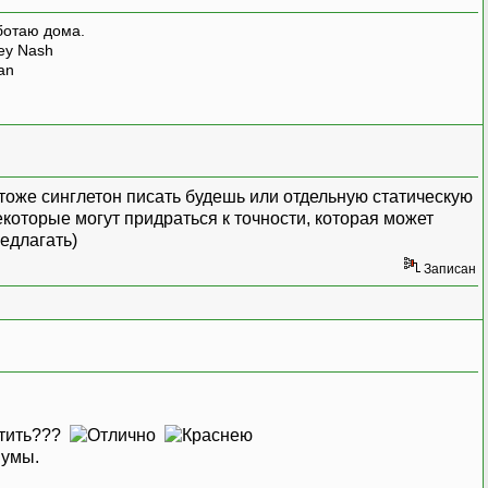
ботаю дома.
rey Nash
man
их тоже синглетон писать будешь или отдельную статическую
которые могут придраться к точности, которая может
едлагать)
Записан
атить???
нумы.