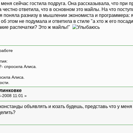
 меня сейчас гостила подруга. Она рассказывала, что при 
 честно ответила, что в основном это майлы. На что посту
 я поняла разнизу в мышлении экономиста и программера: я
 об этом не подумала и ответила в стиле "а хто ж его посад
Какие распечатки? Это ж майлы!"
работе
тия:
?- спросила Алиса.
росила Алиса.
ости.
 линковке
-2008 11:01 »
и констанды объявлять и юзать будешь, представь что у меня
делить?