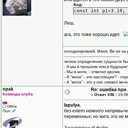
Код:
const int pi=3.14;
Леш,
ага, это тоже хорошо идет.
холоднокровней, Маня, Ви не на 
---------------------------------------
четкое определение сущности бы
- А мы в прошлом или в будущем
- Мы в жопе, - ответил кролик.
- А "жопа" - это настоящее? - сп
- А "жопа" - это у нас символ вечн
npak
Re: ошибка при
Команда клуба
«
Ответ #36 :
19-06
lapulya
,
Offline
без extern немного непривычн
Пол:
переменных, но жить это не 
Заголовочный файл: