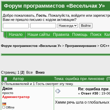
Форум программистов «Весельчак У»
Добро пожаловать,
Гость
. Пожалуйста,
войдите
или
зарегистр
Вам не пришло
письмо с кодом активации?
Начало
Наши сайты
Правила
Помощь
Поиск
Ка
Форум программистов «Весельчак У»
>
Программирование
>
C/C++
Страниц:
1
[
2
]
Все
Вниз
Автор
Тема: ошибка при линковке (П
0 Пользователей и 1 Гость смотрят эту тему.
Джон
Re: ошибка при
просто
«
Ответ #30 :
19-06
Администратор
Хммм речь шла о глобальных п
Offline