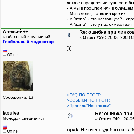
четкое определение сущности бы
- А мы в прошлом или в будущем
- Мы в жопе, - ответил кролик.
- А "жопа" - это настоящее? - сп
- А "жопа" - это у нас символ вечн
Алексей++
Re: ошибка при линко
глобальный и пушистый
«
Ответ #39 :
20-06-2008 0
Глобальный модератор
)))
Offline
>FAQ ПО ПРОГР.
Сообщений: 13
>ССЫЛКИ ПО ПРОГР.
>Правила"Неотложки"
lapulya
Re: ошибка при
Молодой специалист
«
Ответ #40 :
20-06
npak
, Не очень удобно (хотя
Offline