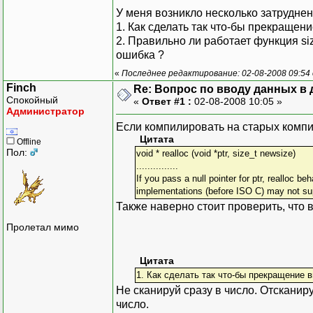
pArray[k-1]=pArray[k
У меня возникло несколько затруднен
pArray[k]=t;
1. Как сделать так что-бы прекращен
}
2. Правильно ли работает функция si
}
ошибка ?
printf("Result:");
«
Последнее редактирование: 02-08-2008 09:54
for(i=counter-1; i>=0; 
Finch
Re: Вопрос по вводу данных в
printf("%d ",pArray[i]
Спокойный
«
Ответ #1 :
02-08-2008 10:05 »
r=sizeof(pArray);
Администратор
printf("\n");
Если компилировать на старых компил
printf("%d",r);
Цитата
Offline
free(pArray);
Пол:
void * realloc (void *ptr, size_t newsize)
}
...............
If you pass a null pointer for ptr, realloc b
implementations (before ISO C) may not supp
Также наверно стоит проверить, что 
Пролетал мимо
Цитата
1. Как сделать так что-бы прекращение 
Не сканируй сразу в число. Отсканиру
число.