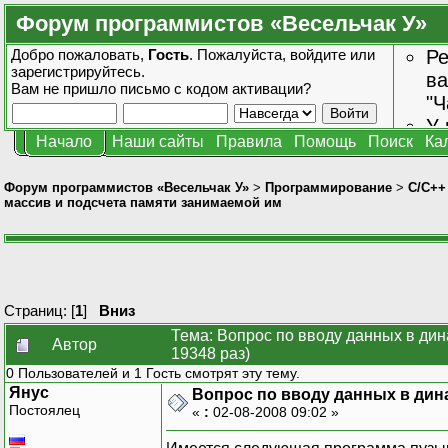
Форум программистов «Весельчак У»
Добро пожаловать,
Гость
. Пожалуйста,
войдите
или
Ре
зарегистрируйтесь
.
ва
Вам не пришло
письмо с кодом активации?
"Ч
У 
Начало
Наши сайты
Правила
Помощь
Поиск
Ка
от
зн
Форум программистов «Весельчак У»
>
Программирование
>
C/C++
массив и подсчета памяти занимаемой им
Страниц: [
1
]
Вниз
Тема: Вопрос по вводу данных в ди
Автор
19348 раз)
0 Пользователей и 1 Гость смотрят эту тему.
Янус
Вопрос по вводу данных в дин
Постоялец
«
:
02-08-2008 09:02 »