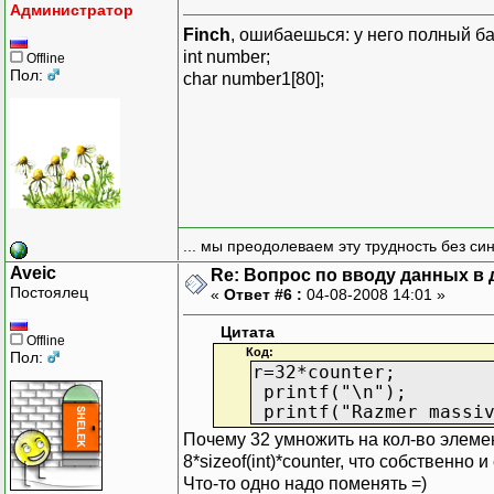
Администратор
printf("%d ",pArray[i]
Finch
, ошибаешься: у него полный б
r=32*counter;
int number;
printf("\n");
Offline
Пол:
char number1[80];
printf("Razmer massiva 
free(pArray);
return 0;
}
... мы преодолеваем эту трудность без си
Aveic
Re: Вопрос по вводу данных в
Постоялец
«
Ответ #6 :
04-08-2008 14:01 »
Цитата
Offline
Код:
Пол:
r=32*counter;
printf("\n");
printf("Razmer massiv
Почему 32 умножить на кол-во элемен
8*sizeof(int)*counter, что собственно и
Что-то одно надо поменять =)