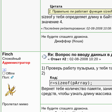
Цитата
2. Правильно ли работает функция sizeo
sizeof у тебя определяет длину в бай
значение 4.
«
Последнее редактирование: 02-08-2008 10:08 
Не будите спашяго дракона.
Джаффар (Коша)
Finch
Re: Вопрос по вводу данных в
Спокойный
«
Ответ #2 :
02-08-2008 10:20 »
Администратор
1) Проверь работу пузырька, у тебя 
2)
Offline
Пол:
Код:
r=sizeof(pArray);
Вернет тебе количество памяти, зан
средств, чтобы узнать длину массива 
Пролетал мимо
Не будите спашяго дракона.