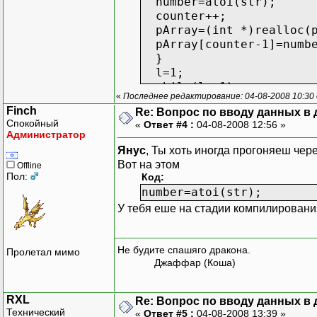
number=atoi(str);
counter++;
pArray=(int *)realloc(p
pArray[counter-1]=numb
}
l=1;
while(l==1)
«
Последнее редактирование: 04-08-2008 10:30
{
Finch
Re: Вопрос по вводу данных в
l=0;
Спокойный
«
Ответ #4 :
04-08-2008 12:56 »
Администратор
for (k=0;k<counter-1;k
Янус
, Ты хоть иногда прогоняеш че
{
Вот на этом
Offline
if(pArray[k]>pArray[k+
Пол:
Код:
{
number=atoi(str);
t=pArray[k];
У тебя еше на стадии компилировани
pArray[k]=pArray[k+1
pArray[k+1]=t;
l=1;
Не будите спашяго дракона.
Пролетал мимо
}
Джаффар (Коша)
}
}
printf("Result:");
RXL
Re: Вопрос по вводу данных в
Технический
for(i=counter-1; i>=0; 
«
Ответ #5 :
04-08-2008 13:39 »