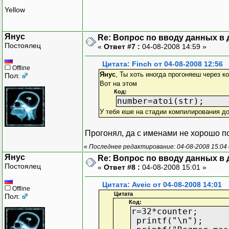
Yellow
Янус
Re: Вопрос по вводу данных в
Постоялец
«
Ответ #7 :
04-08-2008 14:59 »
Цитата: Finch от 04-08-2008 12:56
Offline
Янус
, Ты хоть иногда прогоняеш через 
Пол:
Вот на этом
Код:
number=atoi(str);
У тебя еше на стадии компилирования д
Прогонял, да с именами не хорошо по
«
Последнее редактирование: 04-08-2008 15:04
Янус
Re: Вопрос по вводу данных в
Постоялец
«
Ответ #8 :
04-08-2008 15:01 »
Цитата: Aveic от 04-08-2008 14:01
Offline
Цитата
Пол:
Код:
r=32*counter;
printf("\n");