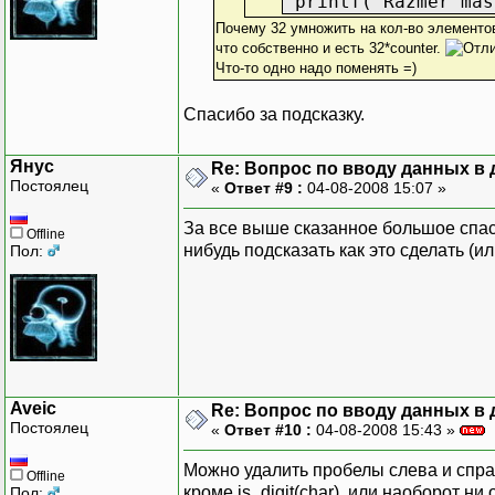
printf("Razmer mas
Почему 32 умножить на кол-во элементов?
что собственно и есть 32*counter.
Что-то одно надо поменять =)
Спасибо за подсказку.
Янус
Re: Вопрос по вводу данных в
Постоялец
«
Ответ #9 :
04-08-2008 15:07 »
За все выше сказанное большое спаси
Offline
нибудь подсказать как это сделать (и
Пол:
Aveic
Re: Вопрос по вводу данных в
Постоялец
«
Ответ #10 :
04-08-2008 15:43 »
Можно удалить пробелы слева и справ
Offline
кроме is_digit(char), или наоборот ни 
Пол: