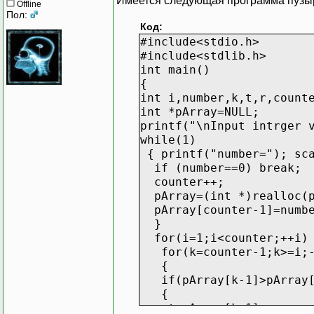
Имеется следующая программа пузыр
Offline
Пол:
Код:
#include<stdio.h>
#include<stdlib.h>
int main()
{
int i,number,k,t,r,count
int *pArray=NULL;
printf("\nInput intrger 
while(1)
{ printf("number="); sca
if (number==0) break;
counter++;
pArray=(int *)realloc(p
pArray[counter-1]=numb
}
for(i=1;i<counter;++i)
for(k=counter-1;k>=i;-
{
if(pArray[k-1]>pArray[
{
t=pArray[k-1];