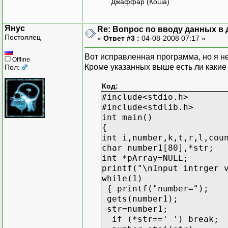
Джаффар (Коша)
Янус
Re: Вопрос по вводу данных в
Постоялец
«
Ответ #3 :
04-08-2008 07:17 »
Вот исправленная программа, но я не
Offline
Кроме указанных выше есть ли какие 
Пол:
Код:
#include<stdio.h>
#include<stdlib.h>
int main()
{
int i,number,k,t,r,l,cou
char number1[80],*str;
int *pArray=NULL;
printf("\nInput intrger 
while(1)
{ printf("number=");
gets(number1);
str=number1;
if (*str==' ') break;