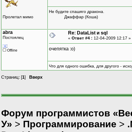
Не будите спашяго дракона.
Пролетал мимо
Джаффар (Коша)
abra
Re: DataList и sql
Постоялец
«
Ответ #4 :
12-04-2009 12:17 »
очепятка :о)
Offline
Что для одного ошибка, для другого - исх
Страниц: [
1
]
Вверх
Форум программистов «Ве
У»
>
Программирование
>