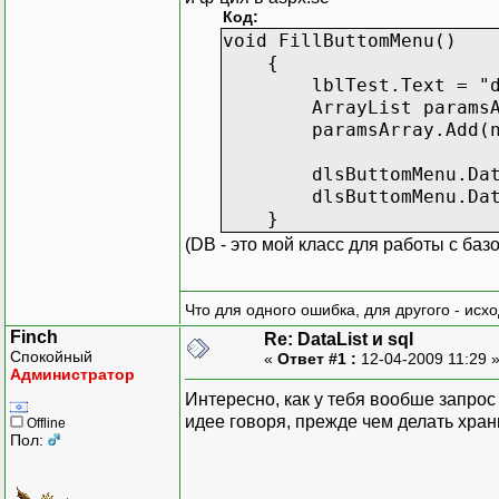
Код:
void FillButtomMenu()
{
lblTest.Text = "d
ArrayList paramsArra
paramsArray.Add(new S
dlsButtomMenu.DataSour
dlsButtomMenu.Data
}
(DB - это мой класс для работы с баз
Что для одного ошибка, для другого - исх
Finch
Re: DataList и sql
Спокойный
«
Ответ #1 :
12-04-2009 11:29 
Администратор
Интересно, как у тебя вообше запрос о
идее говоря, прежде чем делать хран
Offline
Пол: