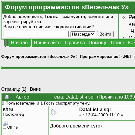
Форум программистов «Весельчак У»
Добро пожаловать,
Гость
. Пожалуйста,
войдите
или
Ре
зарегистрируйтесь
.
ва
Вам не пришло
письмо с кодом активации?
"Ч
У 
Начало
Наши сайты
Правила
Помощь
Поиск
Ка
от
зн
Форум программистов «Весельчак У»
>
Программирование
>
.NET 
Страниц: [
1
]
Вниз
Автор
Тема: DataList и sql (Прочитано 1039
0 Пользователей и 1 Гость смотрят эту тему.
abra
DataList и sql
Постоялец
«
:
12-04-2009 11:10 »
Доброго времени суток.
Offline