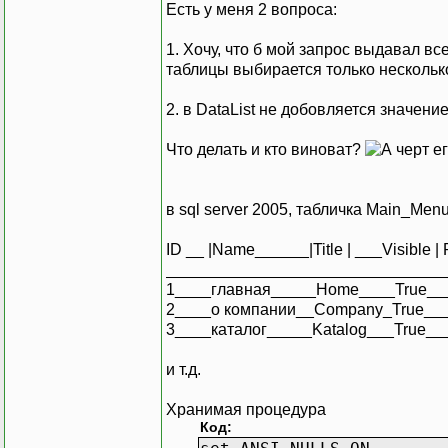
Есть у меня 2 вопроса:
1. Хочу, что б мой запрос выдавал вс
таблицы выбирается только несколько
2. в DataList не добовляется значение
Что делать и кто виноват?
в sql server 2005, табличка Main_Men
ID __ |Name______|Title | ___Visible | 
_______________________________
1____главная_____Home____True__
2____о компании__Company_True__
3____каталог_____Katalog___True_
и т.д.
Хранимая процедура
Код: