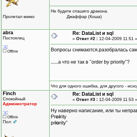
Не будите спашяго дракона.
Пролетал мимо
Джаффар (Коша)
abra
Re: DataList и sql
Постоялец
«
Ответ #2 :
12-04-2009 11:51 
Вопросы снимаются.разобралась сам
Offline
......а что не так в "order by priority"?
Что для одного ошибка, для другого - исх
Finch
Re: DataList и sql
Спокойный
«
Ответ #3 :
12-04-2009 11:53 
Администратор
Ну наверно написание, или ты непра
Pr
oi
rity
Offline
Пол:
pr
io
rity"