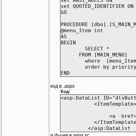
set ANSI_NULLS ON
set QUOTED_IDENTIFIER ON
GO
PROCEDURE [dbo].[S_MAIN_
@menu_Item int
AS
BEGIN
SELECT *
FROM [MAIN_MENU]
where [menu_Item] = 
order by priorit
END
код в .aspx
Код:
<asp:DataList ID="dlsBut
<ItemTemplate
<a href="Default.aspx
</ItemTemplate
</asp:DataList
и ф-ция в aspx.sc