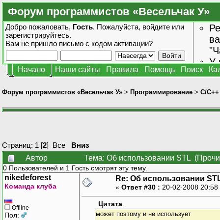
Форум программистов «Весельчак У»
Добро пожаловать,
Гость
. Пожалуйста,
войдите
или
Ре
зарегистрируйтесь
.
ва
Вам не пришло
письмо с кодом активации?
"Ч
У 
Начало
Наши сайты
Правила
Помощь
Поиск
Ка
от
зн
Форум программистов «Весельчак У»
>
Программирование
>
C/C++
Страниц:
1
[
2
]
Все
Вниз
Автор
Тема: Об использовании STL (Прочи
0 Пользователей и 1 Гость смотрят эту тему.
nikedeforest
Re: Об использовании ST
Команда клуба
«
Ответ #30 :
20-02-2008 20:58
Цитата
Offline
может поэтому и не использует
Пол: