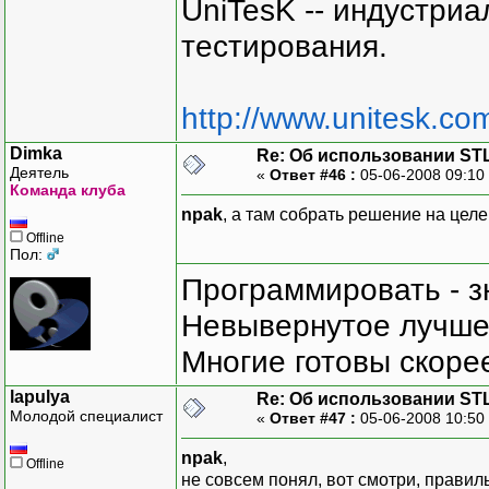
UniTesK -- индустри
тестирования.
http://www.unitesk.com
Dimka
Re: Об использовании ST
Деятель
«
Ответ #46 :
05-06-2008 09:10
Команда клуба
npak
, а там собрать решение на цел
Offline
Пол:
Программировать - з
Невывернутое лучше,
Многие готовы скорее
lapulya
Re: Об использовании ST
Молодой специалист
«
Ответ #47 :
05-06-2008 10:50
npak
,
Offline
не совсем понял, вот смотри, правиль