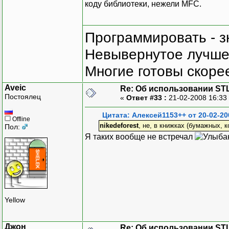
коду библиотеки, нежели MFC.
Программировать - з
Невывернутое лучше,
Многие готовы скорее
Aveic
Re: Об использовании ST
Постоялец
«
Ответ #33 :
21-02-2008 16:33
Цитата: Алексей1153++ от 20-02-20
Offline
nikedeforest
, не, в книжках (бумажных, 
Пол:
Я таких вообще не встречал
Yellow
Джон
Re: Об использовании ST