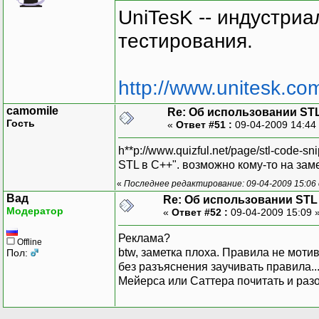
UniTesK -- индустри
тестирования.
http://www.unitesk.com
camomile
Re: Об использовании ST
Гость
«
Ответ #51 :
09-04-2009 14:44
h**p://www.quizful.net/page/stl-code
STL в C++". возможно кому-то на замет
«
Последнее редактирование: 09-04-2009 15:06 
Вад
Re: Об использовании STL
Модератор
«
Ответ #52 :
09-04-2009 15:09 
Реклама?
Offline
btw, заметка плоха. Правила не моти
Пол:
без разъяснения заучивать правила...
Мейерса или Саттера почитать и раз