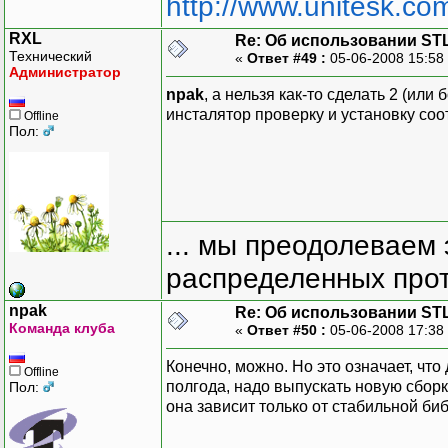
http://www.unitesk.com
RXL
Re: Об использовании ST
Технический
«
Ответ #49 :
05-06-2008 15:58
Администратор
npak
, а нельзя как-то сделать 2 (ил
инсталятор проверку и установку соо
Offline
Пол:
... мы преодолеваем 
распределенных прот
npak
Re: Об использовании ST
Команда клуба
«
Ответ #50 :
05-06-2008 17:38
Конечно, можно. Но это означает, чт
Offline
полгода, надо выпускать новую сборк
Пол:
она зависит только от стабильной библ