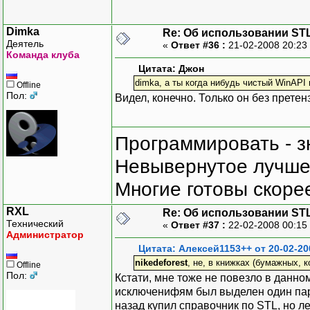
Dimka
Re: Об использовании ST
Деятель
«
Ответ #36 :
21-02-2008 20:23
Команда клуба
Цитата: Джон
dimka, а ты когда нибудь чистый WinAPI
Offline
Пол:
Видел, конечно. Только он без прете
Программировать - з
Невывернутое лучше,
Многие готовы скорее
RXL
Re: Об использовании ST
Технический
«
Ответ #37 :
22-02-2008 00:15
Администратор
Цитата: Алексей1153++ от 20-02-20
nikedeforest
, не, в книжках (бумажных, 
Offline
Пол:
Кстати, мне тоже не повезло в данно
исключенифям был выделен один пар
назад купил справочник по STL, но ле