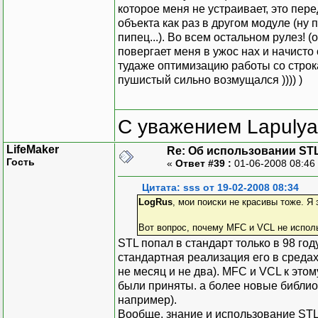
которое меня не устраивает, это пер
объекта как раз в другом модуле (ну
пипец...). Во всем остальном рулез!
повергает меня в ужос нах и начисто
тудаже оптимизацию работы со строкам
пушистый сильно возмущался )))) )
С уважением Lapulya
LifeMaker
Re: Об использовании ST
Гость
«
Ответ #39 :
01-06-2008 08:46
Цитата: sss от 19-02-2008 08:34
LogRus
, мои поиски не красивы тоже. Я
Вот вопрос, почему MFC и VCL не испол
STL попал в стандарт только в 98 год
стандартная реализация его в среда
не месяц и не два). MFC и VCL к эт
были приняты. а более новые библио
например).
Вообще, знание и использование STL