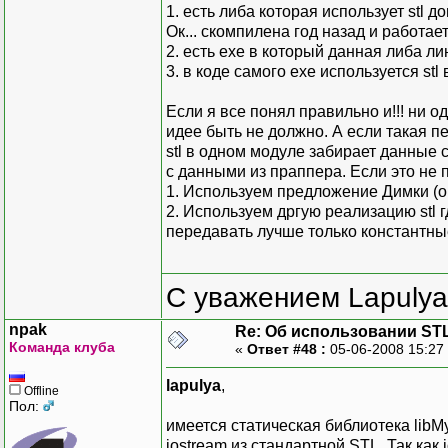
1. есть либа которая использует stl д
Ок... скомпилена год назад и работает
2. есть exe в который данная либа л
3. в коде самого exe используется stl
Если я все понял правильно и!!! ни о
идее быть не должно. А если такая п
stl в одном модуле забирает данные с
c данными из праппера. Если это не 
1. Используем предложение Димки (он
2. Используем дргую реализацию stl г
передавать лучше только константные
С уважением Lapulya
npak
Re: Об использовании ST
Команда клуба
«
Ответ #48 :
05-06-2008 15:27
lapulya
,
Offline
Пол:
имеется статическая библиотека libMy
iostream из стандартной STL. Так как 