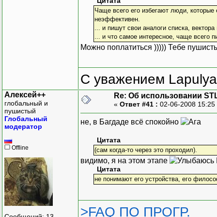
Цитата
Чаще всего его избегают люди, которые 
неэффективен.
... и пишут свои аналоги списка, вектора и
... и что самое интересное, чаще всего 
Можно поплатиться ))))) Тебе пушисты
С уважением Lapulya
Алексей++
Re: Об использовании ST
глобальный и
«
Ответ #41 :
02-06-2008 15:25
пушистый
Глобальный
не, в Багдаде всё спокойно
модератор
Цитата
Offline
(сам когда-то через это проходил).
видимо, я на этом этапе
Цитата
не понимают его устройства, его филос
>FAQ ПО ПРОГР.
Сообщений: 13