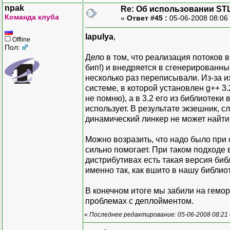
npak
Re: Об использовании ST
Команда клуба
«
Ответ #45 :
05-06-2008 08:06
lapulya
,
Offline
Пол:
Дело в том, что реализация потоков
бип!) и внедряется в сгенерированн
несколько раз переписывали. Из-за и
системе, в которой установлен g++ 3.
не помню), а в 3.2 его из библиотек
использует. В результате экзешник, с
динамический линкер не может найти
Можно возразить, что надо было при с
сильно помогает. При таком подходе 
дистрибутивах есть такая версия библ
именно так, как вшито в нашу библиот
В конечном итоге мы забили на гемо
проблемах с деплойментом.
«
Последнее редактирование: 05-06-2008 08:21