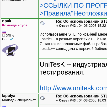
>ССЫЛКИ ПО ПРОГР
>Правила"Неотложки
npak
Re: Об использовании ST
Команда клуба
«
Ответ #42 :
04-06-2008 15:22
Использование STL, по крайней мере
Offline
libstdc++ в разных версиях g++. Из-з
Пол:
С, так как исполняемые файлы работ
libstdc++ совпадала с версией библи
UniTesK -- индустри
тестирования.
http://www.unitesk.com
lapulya
Re: Об использовании ST
Молодой специалист
«
Ответ #43 :
04-06-2008 18:03