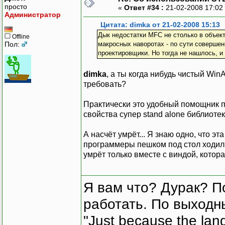
просто
«
Ответ #34 :
21-02-2008 17:02
Администратор
Цитата: dimka от 21-02-2008 15:13
Дык недостатки MFC не столько в объек
Offline
Пол:
макросных наворотах - по сути соверше
проектировщики. Но тогда не нашлось, и
dimka
, а ты когда нибудь чистый Wi
требовать?
Практически это удобный помощник п
свойства супер stand alone библиотек
А насчёт умрёт... Я знаю одно, что э
программеры пешком под стол ходили,
умрёт только вместе с виндой, котора
Я вам что? Дурак? П
работать. По выходн
"Just because the lan