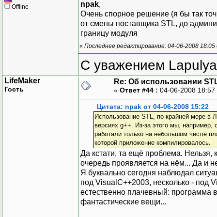
npak
,
Offline
Очень спорное решение (я бы так точн
от смены поставщика STL, до админи
границу модуля
«
Последнее редактирование: 04-06-2008 18:05 
С уважением Lapulya
LifeMaker
Re: Об использовании ST
Гость
«
Ответ #44 :
04-06-2008 18:57
Цитата: npak от 04-06-2008 15:22
Использование STL, по крайней мере в Л
версиях g++. Из-за этого мы, например,
работали только на небольшом числе пла
которой приложение компилировалось.
Да кстати, та ещё проблема. Нельзя, 
очередь проявляется на нём... Да и н
Я буквально сегодня наблюдал ситуа
под VisualC++2003, несколько - под 
естественно плачевный: программа ва
фантастические вещи...