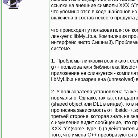
ссылки на внешние символы XXX::YY(so
что упоминаются в коде шаблонов из
включена в состав некоего продукта 
что происходит у пользователя: он к
линкует с libMyLib.a. Компиляция про
интерфейс чисто Сишный). Проблемы 
системе.
1. Проблемы линковки возникают, есл
g++ пользователя библиотека libstdc
приложение не слинкуется - компилят
libMyLib.a неразрешена (unresolved)
2. У пользователя установлена та же
нормально. Однако, так как стандарт
(shared object или DLL в винде), то 
прописана зависимость от libstdc++.
третьей стороне, которая знать не зн
с изумление видит сообщение, что пр
XXX::YY(some_type_t) (в действитель
того, что имена С++ преобразуются 