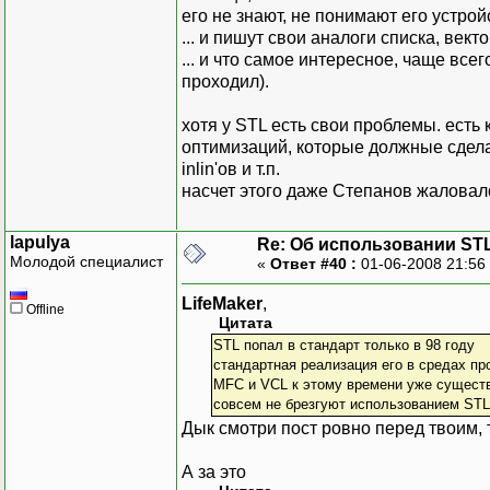
его не знают, не понимают его устро
... и пишут свои аналоги списка, вектор
... и что самое интересное, чаще все
проходил).
хотя у STL есть свои проблемы. есть
оптимизаций, которые должные сдел
inlin'ов и т.п.
насчет этого даже Степанов жаловалс
lapulya
Re: Об использовании ST
Молодой специалист
«
Ответ #40 :
01-06-2008 21:56
LifeMaker
,
Offline
Цитата
STL попал в стандарт только в 98 году
стандартная реализация его в средах пр
MFC и VCL к этому времени уже существ
совсем не брезгуют использованием STL 
Дык смотри пост ровно перед твоим, 
А за это