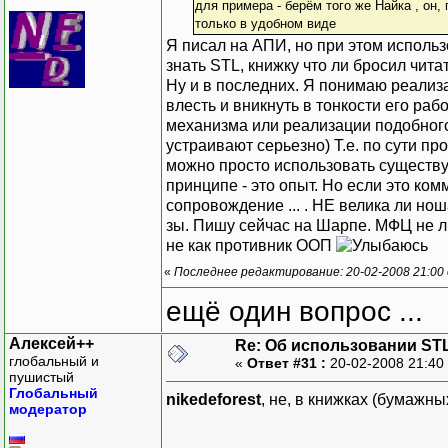
для примера - берём того же Найка , он,
только в удобном виде
Я писал на АПИ, но при этом исполь
знать STL, книжку что ли бросил чита
Ну и в последних. Я понимаю реализа
влесть и вникнуть в тонкости его ра
механизма или реализации подобного
устраивают серьезно) Т.е. по сути п
можно просто использовать существую
принципе - это опыт. Но если это комм
сопровождение ... . НЕ велика ли н
зы. Пишу сейчас на Шарпе. МФЦ не люб
не как противник ООП
«
Последнее редактирование: 20-02-2008 21:00 о
ещё один вопрос ...
Алексей++
Re: Об использовании ST
глобальный и
«
Ответ #31 :
20-02-2008 21:40
пушистый
Глобальный
nikedeforest
, не, в книжках (бумажны
модератор