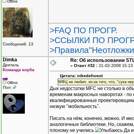
Offline
>FAQ ПО ПРОГР.
>ССЫЛКИ ПО ПРОГР
Сообщений: 13
>Правила"Неотложки
Dimka
Re: Об использовании ST
Деятель
«
Ответ #32 :
21-02-2008 15:13
Команда клуба
Цитата: nikedeforest
МФЦ не любил, из-за того, что, "сука не
Offline
Пол:
Дык недостатки MFC не столько в о
временам макросных наворотах - по 
квалифицированные проектировщики. 
низкую "мобильность".
Писать на нём, конечно, можно. И ме
аналогичные библиотеки. Но, скажем,
плохому не учились
Да и