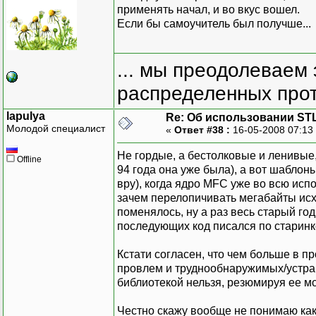
применять начал, и во вкус вошел.
Если бы самоучитель был получше...
... мы преодолеваем 
распределенных прот
lapulya
Re: Об использовании ST
Молодой специалист
«
Ответ #38 :
16-05-2008 07:13
Не гордые, а бестолковые и ленивые,
Offline
94 года она уже была), а вот шаблон
вру), когда ядро MFC уже во всю испо
зачем перелопичивать мегабайты исх
поменялось, ну а раз весь старый год 
последующих код писался по старинк
Кстати согласен, что чем больше в пр
провлем и труднообнаружимых/устран
библиотекой нельзя, резюмируя ее м
Честно скажу вообще не понимаю как 