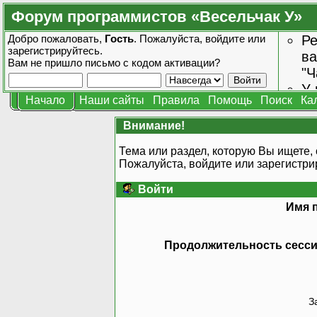
Форум программистов «Весельчак У»
Добро пожаловать,
Гость
. Пожалуйста,
войдите
или
Ре
зарегистрируйтесь
.
ва
Вам не пришло
письмо с кодом активации?
"Ч
У 
Начало
Наши сайты
Правила
Помощь
Поиск
Ка
от
зн
Внимание!
Тема или раздел, которую Вы ищете, 
Пожалуйста, войдите или
зарегистри
Войти
Имя 
Продолжительность сессии
З