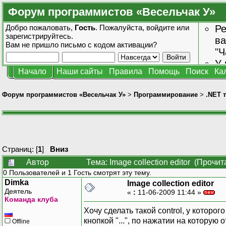
Форум программистов «Весельчак У»
Добро пожаловать,
Гость
. Пожалуйста,
войдите
или
Ре
зарегистрируйтесь
.
ва
Вам не пришло
письмо с кодом активации?
"Ч
У 
Начало
Наши сайты
Правила
Помощь
Поиск
Ка
от
зн
Форум программистов «Весельчак У»
>
Программирование
>
.NET 
Страниц: [
1
]
Вниз
Автор
Тема: Image collection editor (Прочит
0 Пользователей и 1 Гость смотрят эту тему.
Dimka
Image collection editor
Деятель
«
:
11-06-2009 11:44 »
Команда клуба
Хочу сделать такой control, у которог
кнопкой "...", по нажатии на которую
Offline