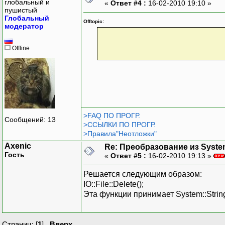
глобальный и
«
Ответ #4 :
16-02-2010 19:10 »
пушистый
Глобальный
Offtopic:
модератор
Offline
>FAQ ПО ПРОГР.
Сообщений: 13
>ССЫЛКИ ПО ПРОГР.
>Правила"Неотложки"
Axenic
Re: Преобразование из System
Гость
«
Ответ #5 :
16-02-2010 19:13 »
Решается следующим образом:
IO::File::Delete();
Эта функции принимает System::Strin
Страниц: [
1
]
Вверх