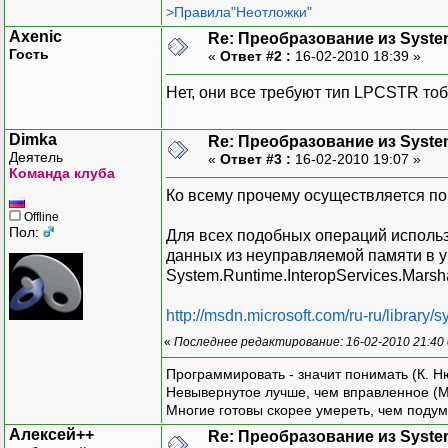
>Правила"Неотложки"
Axenic
Re: Преобразование из System
Гость
«
Ответ #2 :
16-02-2010 18:39 »
Нет, они все требуют тип LPCSTR то
Dimka
Re: Преобразование из System
Деятель
«
Ответ #3 :
16-02-2010 19:07 »
Команда клуба
Ко всему прочему осуществляется по
Offline
Пол:
Для всех подобных операций исполь
данных из неуправляемой памяти в у
System.Runtime.InteropServices.Marsha
http://msdn.microsoft.com/ru-ru/librar
«
Последнее редактирование: 16-02-2010 21:40
Программировать - значит понимать (К. Н
Невывернутое лучше, чем вправленное (М
Многие готовы скорее умереть, чем подум
Алексей++
Re: Преобразование из System