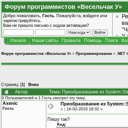
Форум программистов «Весельчак У»
Добро пожаловать,
Гость
. Пожалуйста,
войдите
или
Ре
зарегистрируйтесь
.
ва
Вам не пришло
письмо с кодом активации?
"Ч
У 
Начало
Наши сайты
Правила
Помощь
Поиск
Ка
от
зн
Форум программистов «Весельчак У»
>
Программирование
>
.NET 
Страниц: [
1
]
Вниз
Автор
Тема: Преобразование из System::Str
0 Пользователей и 1 Гость смотрят эту тему.
Axenic
Преобразование из System::St
Гость
«
:
16-02-2010 18:32 »
Пишу так?
Код: