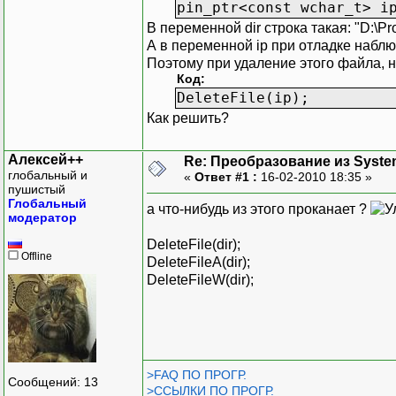
pin_ptr<const wchar_t> i
В переменной dir строка такая: "D:\Pr
А в переменной ip при отладке наблю
Поэтому при удаление этого файла, н
Код:
DeleteFile(ip);
Как решить?
Алексей++
Re: Преобразование из System
глобальный и
«
Ответ #1 :
16-02-2010 18:35 »
пушистый
Глобальный
а что-нибудь из этого проканает ?
модератор
DeleteFile(dir);
Offline
DeleteFileA(dir);
DeleteFileW(dir);
>FAQ ПО ПРОГР.
Сообщений: 13
>ССЫЛКИ ПО ПРОГР.