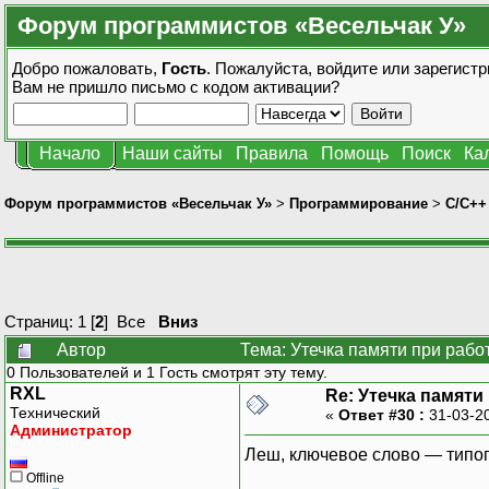
Форум программистов «Весельчак У»
Добро пожаловать,
Гость
. Пожалуйста,
войдите
или
зарегистр
Вам не пришло
письмо с кодом активации?
Начало
Наши сайты
Правила
Помощь
Поиск
Ка
Форум программистов «Весельчак У»
>
Программирование
>
C/C++
Страниц:
1
[
2
]
Все
Вниз
Автор
Тема: Утечка памяти при рабо
0 Пользователей и 1 Гость смотрят эту тему.
RXL
Re: Утечка памяти
Технический
«
Ответ #30 :
31-03-2
Администратор
Леш, ключевое слово — типо
Offline