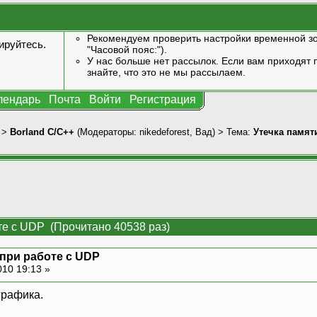
Рекомендуем проверить настройки временной зо
ируйтесь
.
"Часовой пояс:").
У нас больше нет рассылок. Если вам приходят п
знайте, что это не мы рассылаем.
лендарь
Почта
Войти
Регистрация
>
Borland C/C++
(Модераторы:
nikedeforest
,
Вад
) > Тема:
Утечка памят
те с UDP (Прочитано 40538 раз)
 при работе с UDP
010 19:13 »
графика.