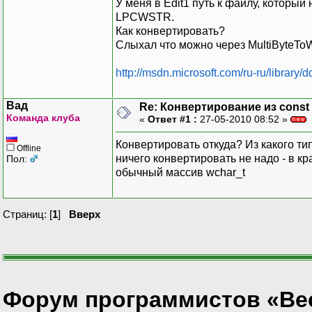
У меня в Edit1 путь к файлу, которы
LPCWSTR.
Как конвертировать?
Слыхал что можно через MultiByteToWi
http://msdn.microsoft.com/ru-ru/library
Вад
Re: Конвертирование из const 
Команда клуба
«
Ответ #1 :
27-05-2010 08:52 »
Конвертировать откуда? Из какого тип
Offline
ничего конвертировать не надо - в к
Пол:
обычный массив wchar_t
Страниц: [
1
]
Вверх
Форум программистов «Ве