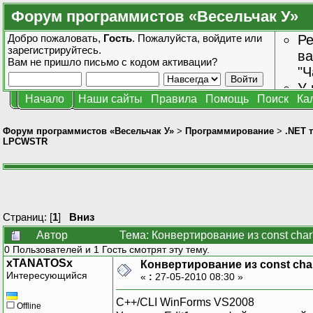
Форум программистов «Весельчак У»
Добро пожаловать,
Гость
. Пожалуйста,
войдите
или
Ре
зарегистрируйтесь
.
ва
Вам не пришло
письмо с кодом активации?
"Ч
У 
Начало
Наши сайты
Правила
Помощь
Поиск
Ка
от
зн
Форум программистов «Весельчак У»
>
Программирование
>
.NET 
LPCWSTR
Страниц: [
1
]
Вниз
Автор
Тема: Конвертирование из const cha
0 Пользователей и 1 Гость смотрят эту тему.
xTANATOSx
Конвертирование из const cha
Интересующийся
«
:
27-05-2010 08:30 »
C++/CLI WinForms VS2008
Offline