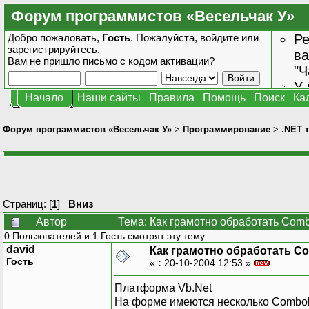
Форум программистов «Весельчак У»
Добро пожаловать,
Гость
. Пожалуйста,
войдите
или
Ре
зарегистрируйтесь
.
ва
Вам не пришло
письмо с кодом активации?
"Ч
У 
Начало
Наши сайты
Правила
Помощь
Поиск
Ка
от
зн
Форум программистов «Весельчак У»
>
Программирование
>
.NET 
Страниц: [
1
]
Вниз
Автор
Тема: Как грамотно обработать Com
0 Пользователей и 1 Гость смотрят эту тему.
david
Как грамотно обработать C
Гость
«
:
20-10-2004 12:53 »
Платформа Vb.Net
На форме имеются несколько Combobo