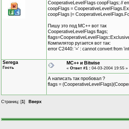
CooperativeLevelFlags coopFlags; // 
coopFlags = CooperativeLevelFlags.Exc
coopFlags |= CooperativeLevelFlags.F
Пишу это под MC++ вот так
CooperativeLevelFlags flags;
flags=CooperativeLevelFlags::Exclusiv
Компилятор ругается вот так:
error C2440: '=' : cannot convert from 'in
Serega
MC++ и Bitwise
Гость
«
Ответ #1 :
04-03-2004 19:55 »
А написать так пробовал ?
flags = (CooperativeLevelFlags)(Cooper
Страниц: [
1
]
Вверх