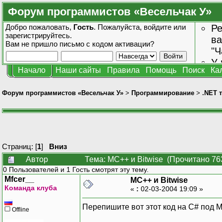
Форум программистов «Весельчак У»
Добро пожаловать,
Гость
. Пожалуйста,
войдите
или
Ре
зарегистрируйтесь
.
ва
Вам не пришло
письмо с кодом активации?
"Ч
У 
Начало
Наши сайты
Правила
Помощь
Поиск
Ка
от
зн
Форум программистов «Весельчак У»
>
Программирование
>
.NET 
Страниц: [
1
]
Вниз
Автор
Тема: MC++ и Bitwise (Прочитано 76
0 Пользователей и 1 Гость смотрят эту тему.
Mfcer__
MC++ и Bitwise
Команда клуба
«
:
02-03-2004 19:09 »
Перепишите вот этот код на C# под 
Offline