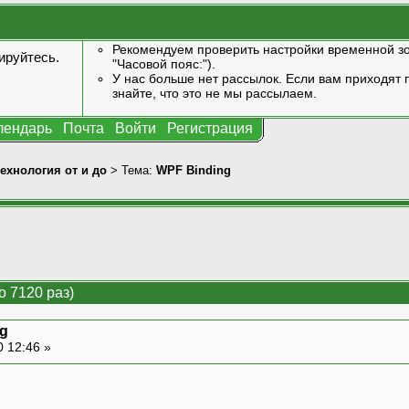
Рекомендуем проверить настройки временной зо
ируйтесь
.
"Часовой пояс:").
У нас больше нет рассылок. Если вам приходят п
знайте, что это не мы рассылаем.
лендарь
Почта
Войти
Регистрация
технология от и до
> Тема:
WPF Binding
 7120 раз)
g
0 12:46 »