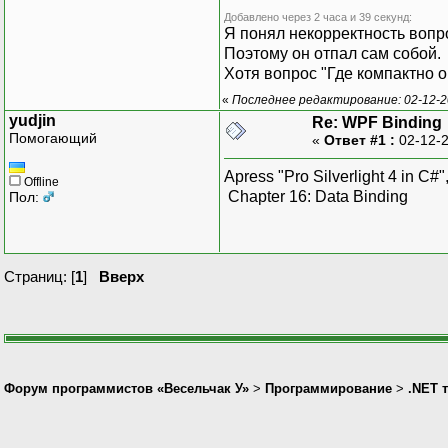
Добавлено через 2 часа и 39 секунд:
Я понял некорректность вопр
Поэтому он отпал сам собой.
Хотя вопрос "Где компактно
«
Последнее редактирование: 02-12-2
yudjin
Re: WPF Binding
Помогающий
«
Ответ #1 :
02-12-2
Apress "Pro Silverlight 4 in C
Offline
Chapter 16: Data Binding
Пол:
Страниц: [
1
]
Вверх
Форум программистов «Весельчак У»
>
Программирование
>
.NET 