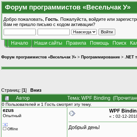
Форум программистов «Весельчак У»
Добро пожаловать,
Гость
. Пожалуйста,
войдите
или
зарегистр
Вам не пришло
письмо с кодом активации?
Начало
Наши сайты
Правила
Помощь
Поиск
Ка
Форум программистов «Весельчак У»
>
Программирование
>
.NET 
Страниц: [
1
]
Вниз
Автор
Тема: WPF Binding (Прочитано
0 Пользователей и 1 Гость смотрят эту тему.
ezus
WPF Bindin
Опытный
«
:
02-12-201
Добрый день!
Offline