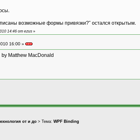
осы.
 описаны возможные формы привязки?" остался открытым.
010 14:46 от ezus
»
010 16:00 »
#", by Matthew MacDonald
технология от и до
> Тема:
WPF Binding