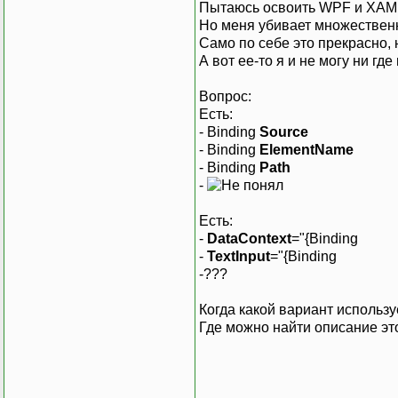
Пытаюсь освоить WPF и XAM
Но меня убивает множествен
Само по себе это прекрасно, 
А вот ее-то я и не могу ни где
Вопрос:
Есть:
- Binding
Source
- Binding
ElementName
- Binding
Path
-
Есть:
-
DataContext
="{Binding
-
TextInput
="{Binding
-???
Когда какой вариант использу
Где можно найти описание эт