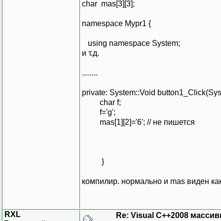
char mas[3][3];
namespace Mypr1 {
using namespace System;
и т.д.
........
private: System::Void button1_Click(Sy
char f;
f='g';
mas[1][2]='6'; // не пишется
}
компилир. нормально и mas виден как
RXL
Re: Visual C++2008 масси