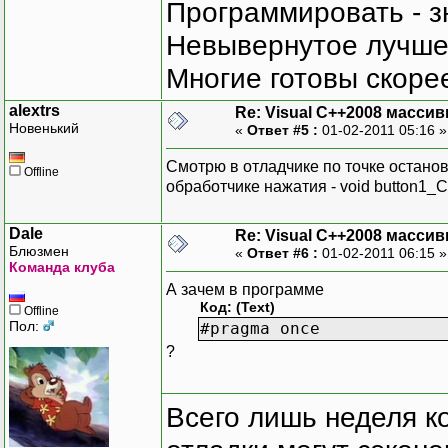
Программировать - з
Невывернутое лучше,
Многие готовы скорее
alextrs
Re: Visual C++2008 масси
Новенький
«
Ответ #5 :
01-02-2011 05:16 
Смотрю в отладчике по точке останов
Offline
обработчике нажатия - void button1_Click
Dale
Re: Visual C++2008 масси
Блюзмен
«
Ответ #6 :
01-02-2011 06:15 
Команда клуба
А зачем в программе
Код: (Text)
Offline
Пол:
#pragma once
?
Всего лишь неделя к