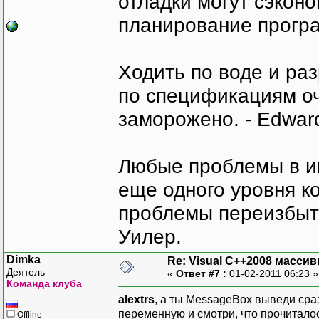
отладки могут сэкон
планирование програ
Ходить по воде и ра
по спецификациям оче
заморожено. - Edward
Любые проблемы в и
еще одного уровня ко
проблемы переизбыт
Уилер.
Dimka
Re: Visual C++2008 масси
Деятель
«
Ответ #7 :
01-02-2011 06:23 
Команда клуба
alextrs
, а ты MessageBox выведи сра
переменную и смотри, что прочиталос
Offline