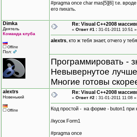
#pragma once char mas[5][6] т.е. вро
его пихать.
Dimka
Re: Visual C++2008 масси
Деятель
«
Ответ #1 :
31-01-2011 10:51 
Команда клуба
alextrs
, кто ж тебя знает, отчего у те
Offline
Пол:
Программировать - з
Невывернутое лучше,
Многие готовы скорее
alextrs
Re: Visual C++2008 масси
Новенький
«
Ответ #2 :
31-01-2011 11:08 
Код простой - на форме - buton1 при 
Offline
//кусок Form1
#pragma once