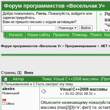
Форум программистов «Весельчак У»
Добро пожаловать,
Гость
. Пожалуйста,
войдите
или
Ре
зарегистрируйтесь
.
ва
Вам не пришло
письмо с кодом активации?
"Ч
У 
Начало
Наши сайты
Правила
Помощь
Поиск
Ка
от
зн
Форум программистов «Весельчак У»
>
Программирование
>
.NET 
Страниц: [
1
]
Вниз
Автор
Тема: Visual C++2008 массивы (Про
0 Пользователей и 1 Гость смотрят эту тему.
alextrs
Visual C++2008 массивы
Новенький
«
:
31-01-2011 08:31 »
Объясните начинающему пожалуйста, 
Offline
массива (mas[2][3]='e'; фиг!) т.е. о