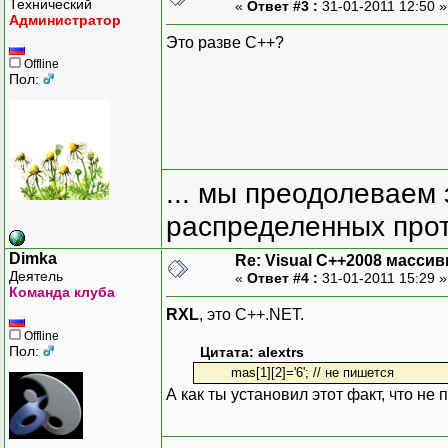
Технический
«
Ответ #3 :
31-01-2011 12:50 
Администратор
Это разве C++?
Offline
Пол:
... мы преодолеваем 
распределенных прот
Dimka
Re: Visual C++2008 масси
Деятель
«
Ответ #4 :
31-01-2011 15:29 
Команда клуба
RXL
, это C++.NET.
Offline
Пол:
Цитата: alextrs
mas[1][2]='6'; // не пишется
А как ты установил этот факт, что не