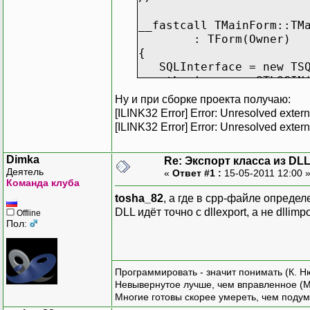
int WINAPI DllEntryPoint
{
__fastcall TMainForm::TM
return 1;
: TForm(Owner)
}
{
//----------------------
SQLInterface = new TSQ
stLogin = new STLOGIN(
}
Ну и при сборке проекта получаю:
//----------------------
[ILINK32 Error] Error: Unresolved ex
[ILINK32 Error] Error: Unresolved ex
Dimka
Re: Экспорт класса из DL
Деятель
«
Ответ #1 :
15-05-2011 12:00 
Команда клуба
tosha_82
, а где в cpp-файле опред
DLL идёт точно с dllexport, а не dllimpo
Offline
Пол:
Программировать - значит понимать (К. Н
Невывернутое лучше, чем вправленное (М
Многие готовы скорее умереть, чем подум