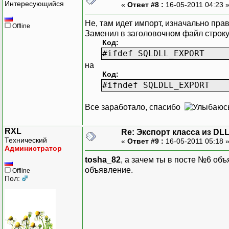
Интересующийся
«
Ответ #8 :
16-05-2011 04:23 
Не, там идет импорт, изначально пра
Offline
Заменил в заголовочном файл строк
Код:
#ifdef SQLDLL_EXPORT
на
Код:
#ifndef SQLDLL_EXPORT
Все заработало, спасибо
RXL
Re: Экспорт класса из DL
Технический
«
Ответ #9 :
16-05-2011 05:18 
Администратор
tosha_82
, а зачем ты в посте №6 об
объявление.
Offline
Пол: