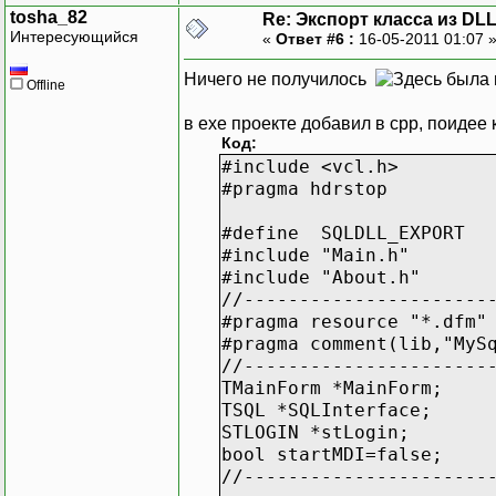
tosha_82
Re: Экспорт класса из DL
Интересующийся
«
Ответ #6 :
16-05-2011 01:07 
Ничего не получилось
Offline
в exe проекте добавил в cpp, поидее 
Код:
#include <vcl.h>
#pragma hdrstop
#define SQLDLL_EXPORT
#include "Main.h"
#include "About.h"
//----------------------
#pragma resource "*.dfm"
#pragma comment(lib,"MyS
//----------------------
TMainForm *MainForm;
TSQL *SQLInterface;
STLOGIN *stLogin;
bool startMDI=false;
//----------------------