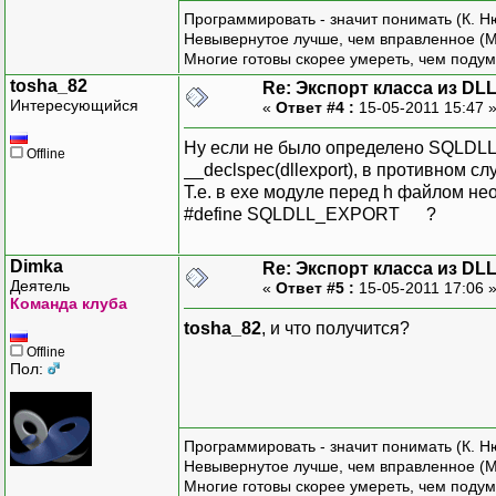
Программировать - значит понимать (К. Н
Невывернутое лучше, чем вправленное (М
Многие готовы скорее умереть, чем подум
tosha_82
Re: Экспорт класса из DL
Интересующийся
«
Ответ #4 :
15-05-2011 15:47 
Ну если не было определено SQLDLL
Offline
__declspec(dllexport), в противном слу
Т.е. в exe модуле перед h файлом н
#define SQLDLL_EXPORT ?
Dimka
Re: Экспорт класса из DL
Деятель
«
Ответ #5 :
15-05-2011 17:06 
Команда клуба
tosha_82
, и что получится?
Offline
Пол:
Программировать - значит понимать (К. Н
Невывернутое лучше, чем вправленное (М
Многие готовы скорее умереть, чем подум