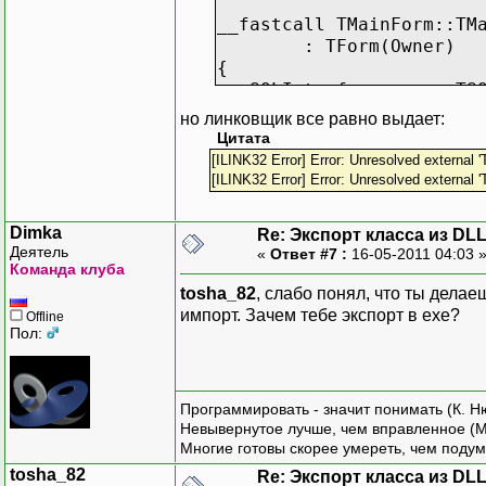
__fastcall TMainForm::TM
: TForm(Owner)
{
SQLInterface = new TSQ
stLogin = new STLOGIN(
но линковщик все равно выдает:
}
Цитата
//----------------------
[ILINK32 Error] Error: Unresolved exter
[ILINK32 Error] Error: Unresolved exter
Dimka
Re: Экспорт класса из DL
Деятель
«
Ответ #7 :
16-05-2011 04:03 
Команда клуба
tosha_82
, слабо понял, что ты делае
импорт. Зачем тебе экспорт в exe?
Offline
Пол:
Программировать - значит понимать (К. Н
Невывернутое лучше, чем вправленное (М
Многие готовы скорее умереть, чем подум
tosha_82
Re: Экспорт класса из DL