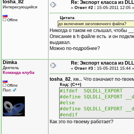
tosha_82
Re: Экспорт класса из DL
Интересующийся
«
Ответ #2 :
15-05-2011 12:05 
Цитата
Offline
до включения заголовочного файла?
Никогда о таком не слышал, чтобы __d
Описание в h файле есть и он подклю
выдавал.
Можно по-подробнее?
Dimka
Re: Экспорт класса из DL
Деятель
«
Ответ #3 :
15-05-2011 15:44 
Команда клуба
tosha_82
, хм... Что означают по-твое
Код: (C++)
Offline
Пол:
#ifdef SQLDLL_EXPORT
#define SQLDLL_EXPORT __
#else
#define SQLDLL_EXPORT __
#endif
Как это по-твоему работает?