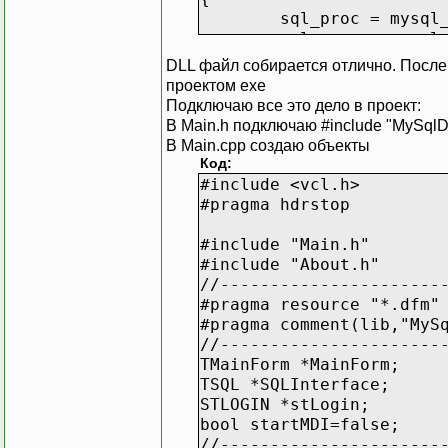
sql_proc = mysql
sql_proc = mysql
DLL файл собирается отлично. После к
проектом exe
if(!sql_proc) Sh
Подключаю все это дело в проект:
else ConnectedMy
В Main.h подключаю #include "MySqlDl
}
В Main.cpp создаю объекты
//----------------------
Код:
#include <vcl.h>
void __fastcall TSQL::Di
#pragma hdrstop
{
if(sql_proc) mys
#include "Main.h"
sql_proc=NULL;
#include "About.h"
}
//----------------------
//----------------------
#pragma resource "*.dfm"
#pragma comment(lib,"MyS
bool __fastcall TSQL::Ge
//----------------------
{
TMainForm *MainForm;
return Connected
TSQL *SQLInterface;
}
STLOGIN *stLogin;
//----------------------
bool startMDI=false;
#pragma argsused
//----------------------