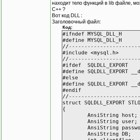
находит тело функций в lib файле, мо
C++ ?
Вот код DLL :
Заголовочный файл:
Код:
#ifndef MYSQL_DLL_H
#define MYSQL_DLL_H
//----------------------
#include <mysql.h>
//----------------------
#ifdef SQLDLL_EXPORT
#define SQLDLL_EXPORT __
#else
#define SQLDLL_EXPORT __
#endif
//----------------------
struct SQLDLL_EXPORT STL
{
AnsiString host;
AnsiString user;
AnsiString passw
AnsiString DB;