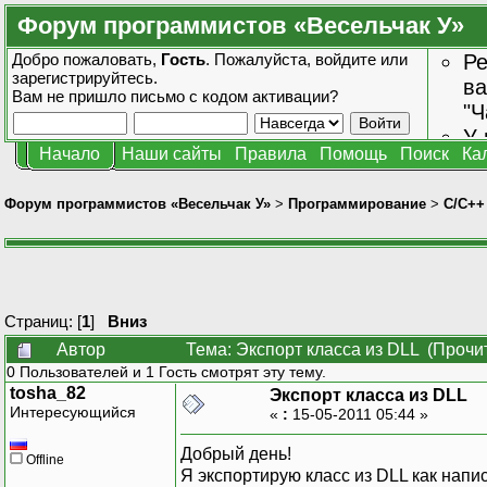
Форум программистов «Весельчак У»
Добро пожаловать,
Гость
. Пожалуйста,
войдите
или
Ре
зарегистрируйтесь
.
ва
Вам не пришло
письмо с кодом активации?
"Ч
У 
Начало
Наши сайты
Правила
Помощь
Поиск
Ка
от
зн
Форум программистов «Весельчак У»
>
Программирование
>
C/C++
Страниц: [
1
]
Вниз
Автор
Тема: Экспорт класса из DLL (Прочи
0 Пользователей и 1 Гость смотрят эту тему.
tosha_82
Экспорт класса из DLL
Интересующийся
«
:
15-05-2011 05:44 »
Добрый день!
Offline
Я экспортирую класс из DLL как напис