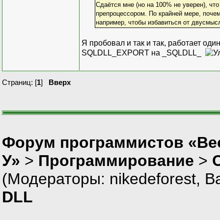
Сдаётся мне (но на 100% не уверен), ч
препроцессором. По крайней мере, поче
например, чтобы избавиться от двусмыс
Я пробовал и так и так, работает оди
SQLDLL_EXPORT на _SQLDLL_
Страниц: [
1
]
Вверх
Форум программистов «Ве
У»
>
Программирование
>
(Модераторы:
nikedeforest
,
В
DLL