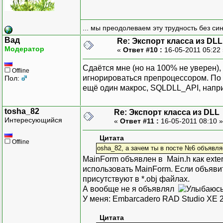
... мы преодолеваем эту трудность без си
Вад
Re: Экспорт класса из DLL
Модератор
«
Ответ #10 :
16-05-2011 05:22
Сдаётся мне (но на 100% не уверен
Offline
игнорироваться препроцессором. По 
Пол:
ещё один макрос, SQLDLL_API, напр
tosha_82
Re: Экспорт класса из DLL
Интересующийся
«
Ответ #11 :
16-05-2011 08:10 
Цитата
Offline
osha_82, а зачем ты в посте №6 объявл
MainForm объявлен в Main.h как exte
использовать MainForm. Если объявить
присутствуют в *.obj файлах.
А вообще не я объявлял
У меня: Embarcadero RAD Studio XE 
Цитата