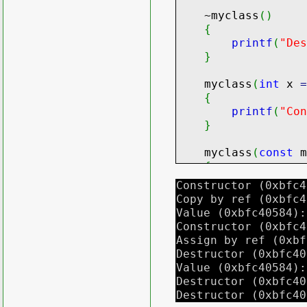
~myclass
(
)
{
printf
(
"Des
}
myclass
(
int
x
=
{
printf
(
"Con
}
myclass
(
const
m
{
printf
(
"Cop
Constructor (0xbfc4
}
Copy by ref (0xbfc4
Value (0xbfc40584):
myclass
&
operat
Constructor (0xbfc4
{
Assign by ref (0xbf
assert
(
&
s
!
Destructor (0xbfc40
Value (0xbfc40584):
x
=
s.
x
;
Destructor (0xbfc40
printf
(
"Ass
Destructor (0xbfc40
return
*
thi