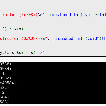
tructor (0x%08x)
\n
"
,
(
unsigned
int
)
(
void
*
)
th
0
)
:
x
(
x
)
structor (0x%08x)
\n
"
,
(
unsigned
int
)
(
void
*
)
t
yclass
&
s
)
:
x
(
s.
x
)
y by ref (0x%08x)
\n
"
,
(
unsigned
int
)
(
void
*
)
t
0588)
0584)
 1
or
=
(
const
myclass
&
s
)
058c)
c40584)
=
this
)
;
58c)
 2
584)
ign by ref (0x%08x)
\n
"
,
(
unsigned
int
)
(
void
*
588)
s
;