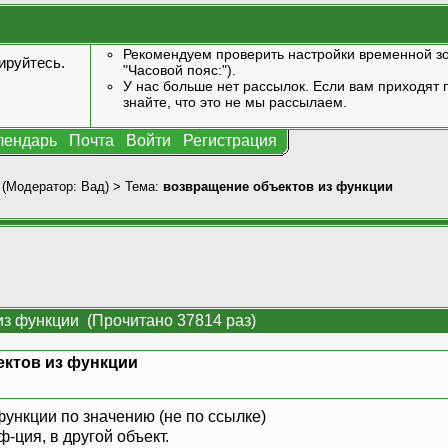
Рекомендуем проверить настройки временной зо
ируйтесь
.
"Часовой пояс:").
У нас больше нет рассылок. Если вам приходят п
знайте, что это не мы рассылаем.
лендарь
Почта
Войти
Регистрация
(Модератор:
Вад
) > Тема:
возвращение объектов из функции
из функции (Прочитано 37814 раз)
ктов из функции
»
функции по значению (не по ссылке)
ф-ция, в другой объект.