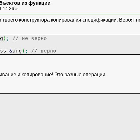
бъектов из функции
1 14:26 »
 твоего конструктора копирования спецификации. Вероятно 
g
)
;
// не верно
ass
&
arg
)
;
// верно
аивание и копирование! Это разные операции.