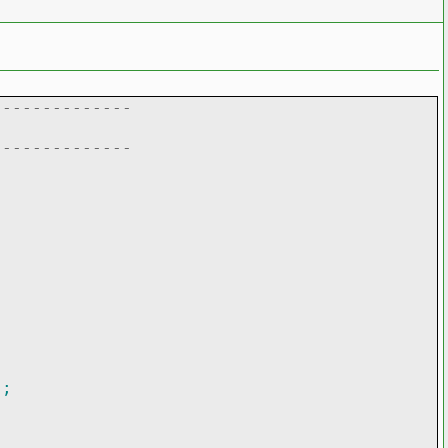
--------------
--------------
)
;