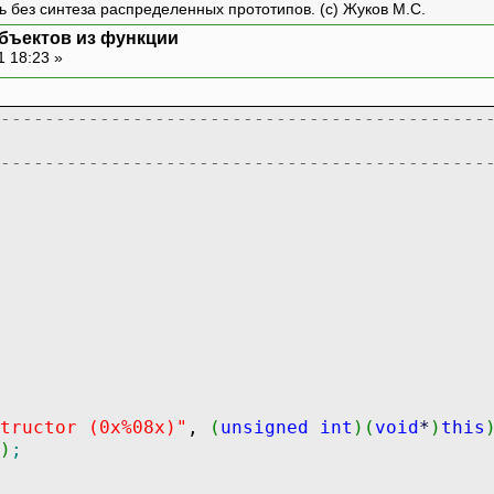
ть без синтеза распределенных прототипов. (с) Жуков М.С.
бъектов из функции
1 18:23 »
--------------------------------------------
--------------------------------------------
tructor (0x%08x)"
,
(
unsigned
int
)
(
void
*
)
this
)
;