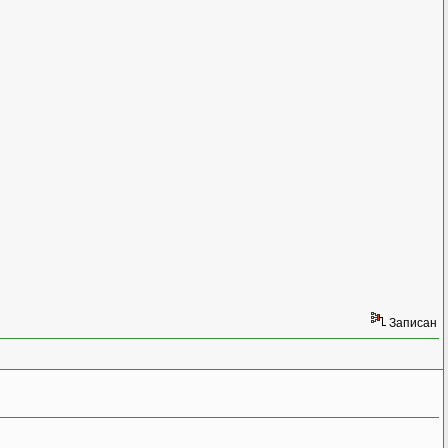
s
, x
)
;
Записан
копирования.