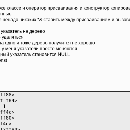
же классе и оператор присваивания и конструктор копирова
енные
оже ненадо никаких *& ставить между присваиванием и вызо
 указатель на дерево
о удаляться
на одно и тоже дерево получится не хорошо
 у меня указатели просто меняются
дный указатель становится NULL
onst
ff88>
f f84>
 1
ff4c>
ff80>
f4c>
12ff84>