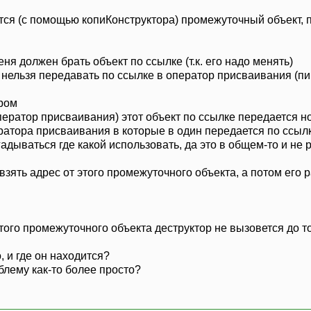
ется (с помощью копиКонструктора) промежуточный объект, 
ня должен брать объект по ссылке (т.к. его надо менять)
 нельзя передавать по ссылке в оператор присваивания (пи
ором
ператор присваивания) этот объект по ссылке передается н
атора присваивания в которые в один передается по ссылке,
дываться где какой использовать, да это в общем-то и не 
взять адрес от этого промежуточного объекта, а потом его
 этого промежуточного объекта деструктор не вызовется до 
о, и где он находится?
лему как-то более просто?