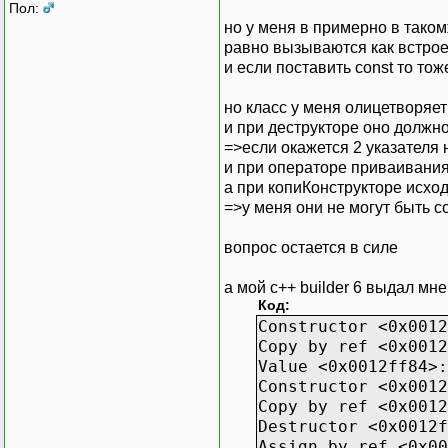
a.
print
(
)
;
Пол:
но у меня в примерно в таком
return
0
;
равно вызываются как встро
}
и если поставить const то т
но класс у меня олицетворяет
и при деструкторе оно должн
=>если окажется 2 указателя 
и при операторе приваивания
а при копиКонструкторе исхо
=>у меня они не могут быть c
вопрос остается в силе
а мой c++ builder 6 выдал мне
Код:
Constructor <0x0012
Copy by ref <0x0012
Value <0x0012ff84>:
Constructor <0x0012
Copy by ref <0x0012
Destructor <0x0012f
Assign by ref <0x00