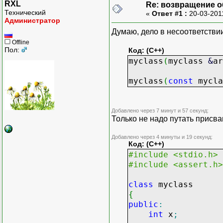
RXL
Re: возвращение о
Технический
«
Ответ #1 :
20-03-201
Администратор
Думаю, дело в несоответствии
Offline
Пол:
Код: (C++)
myclass
(
myclass
&
ar
myclass
(
const
mycl
Добавлено через 7 минут и 57 секунд:
Только не надо путать присв
Добавлено через 4 минуты и 19 секунд:
Код: (C++)
#include <stdio.h>
#include <assert.h>
class
myclass
{
public
:
int
x
;