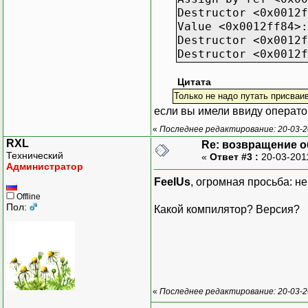
Destructor <0x0012f
Value <0x0012ff84>:
Destructor <0x0012f
Destructor <0x0012f
Цитата
Только не надо путать присваи
если вы имели ввиду операто
«
Последнее редактирование: 20-03-2
RXL
Re: возвращение о
Технический
«
Ответ #3 :
20-03-201
Администратор
FeelUs
, огромная просьба: н
Offline
Пол:
Какой компилятор? Версия?
«
Последнее редактирование: 20-03-2