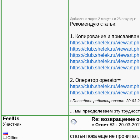
}
void
print
(
)
Добавлено через 2 минуты и 23 секунды:
{
Рекомендую статьи:
printf
(
"Val
}
1. Копирование и присваиван
}
;
https://club.shelek.ru/viewart.
https://club.shelek.ru/viewart.
myclass func
(
)
https://club.shelek.ru/viewart.
{
https://club.shelek.ru/viewart.
myclass b
(
2
)
;
https://club.shelek.ru/viewart.
return
b
;
2. Оператор operator=
}
https://club.shelek.ru/viewart.
https://club.shelek.ru/viewart.
int
main
(
)
«
Последнее редактирование: 20-03-2
{
myclass b
(
1
)
;
... мы преодолеваем эту труднос
myclass a
=
b
;
FeelUs
Re: возвращение о
a.
print
(
)
;
Участник
«
Ответ #2 :
20-03-201
a
=
func
(
)
;
// 
статьи пока еще не прочитал,
Offline