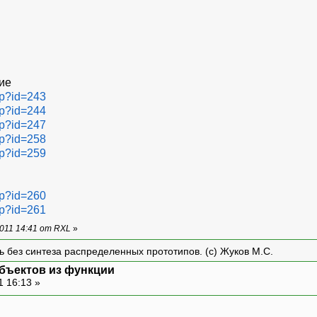
ue (0x%08x): %d
\n
"
,
(
unsigned
int
)
(
void
*
)
thi
ие
php?id=243
php?id=244
php?id=247
php?id=258
php?id=259
php?id=260
php?id=261
011 14:41 от RXL
»
ть без синтеза распределенных прототипов. (с) Жуков М.С.
// инициализация - используется конструктор 
бъектов из функции
1 16:13 »
присваивание - используется operator=.