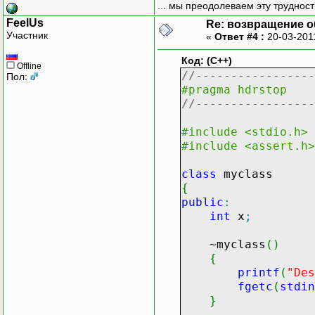
... мы преодолеваем эту труднос
FeelUs
Re: возвращение о
Участник
«
Ответ #4 :
20-03-201
Код: (C++)
Offline
//-----------------
Пол:
#pragma hdrstop
//-----------------
#include <stdio.h>
#include <assert.h>
class
myclass
{
public
:
int
x
;
~myclass
(
)
{
printf
(
"Des
fgetc
(
stdin
}