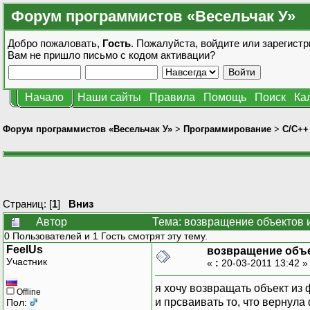
Форум программистов «Весельчак У»
Добро пожаловать,
Гость
. Пожалуйста,
войдите
или
зарегистр
Вам не пришло
письмо с кодом активации?
Начало
Наши сайты
Правила
Помощь
Поиск
Ка
Форум программистов «Весельчак У»
>
Программирование
>
C/C++
Страниц: [
1
]
Вниз
Автор
Тема: возвращение объектов 
0 Пользователей и 1 Гость смотрят эту тему.
FeelUs
возвращение объе
Участник
«
:
20-03-2011 13:42 
я хочу возвращать объект из 
Offline
и прсваивать то, что вернула 
Пол: