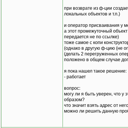
при возврате из ф-ции созда
локальных объектов и т.п.)
и оператор присваивания у ме
а этот промежуточный объект
передается не по ссылке)
тоже самое с копи конструкт
(однако в другую ф-цию (не о
(делать 2 перегруженных опер
положено в общем случае дога
я пока нашел такое решение: 
- работает
вопрос:
могу ли я быть уверен, что у
образом?
что значит взять адрес от нег
можно ли решить данную проб