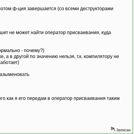
потом ф-ция завершается (со всеми деструкторами
шет не может найти оператор присваивания, куда
ормально - почему?)
 а в другой по значению нельзя, т.к. компилятору не
работает)
 разыменовать
того как я его передам в оператор присваивания таким
Записан