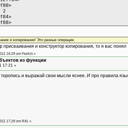
f80>
 2
f84>
f88>
вание и копирование! Это разные операции.
р присваивания и конструктор копирования, то я вас понял
011 16:29 от FeelUs
»
бъектов из функции
1 17:21 »
е торопись и выражай свои мысли яснее. И про правила язы
011 17:29 от RXL
»