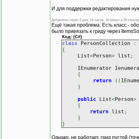
{
c
=
new
DataGridT
И для поддержки редактирования нуж
c
.
Header
=
i
.
ToS
b
=
new
Binding
(
Добавлено через 3 дня, 14 часов, 30 минут и 30 секунд
b
.
Converter
=
ne
Ещё такая проблема. Есть класс - обо
c
.
Binding
=
b
;
было привязать к гриду через ItemsS
dataGrid1
Код: (C#)
.
Column
class
PersonCollection
:
}
{
List
<
Person
>
list
;
dataGrid1
.
ItemsSourc
IEnumerator Ienumera
//////////////////
{
return
(
(
IEnum
class
MyConverter
:
I
}
{
private
int
colu
public
List
<
Person
>
public
MyConvert
{
{
return
list
;
this
.
column
}
}
}
public
object
Con
{
return
(
(
str
Однако, не работает, грид пустой (то