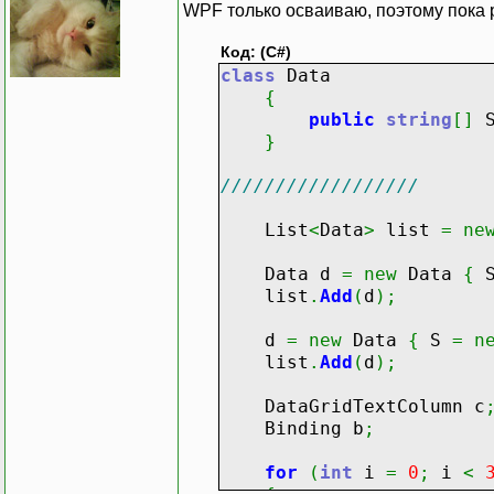
WPF только осваиваю, поэтому пока 
Код: (C#)
class
Data
{
public
string
[
]
}
//////////////////
List
<
Data
>
list
=
ne
Data d
=
new
Data
{
list
.
Add
(
d
)
;
d
=
new
Data
{
S
=
n
list
.
Add
(
d
)
;
DataGridTextColumn c
Binding b
;
for
(
int
i
=
0
;
i
<