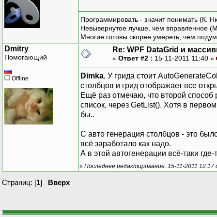
Программировать - значит понимать (К. Н
Невывернутое лучше, чем вправленное (М
Многие готовы скорее умереть, чем подум
Dmitry
Re: WPF DataGrid и масси
Помогающий
«
Ответ #2 :
15-11-2011 11:40 »
Dimka
, У грида стоит AutoGenerateCo
Offline
столбцов и грид отображает все откр
Ещё раз отмечаю, что второй способ 
список, через GetList(). Хотя в перв
бы..
С авто генерация столбцов - это был
всё заработало как надо.
А в этой автогенерации всё-таки где
«
Последнее редактирование: 15-11-2011 12:17 
Страниц: [
1
]
Вверх