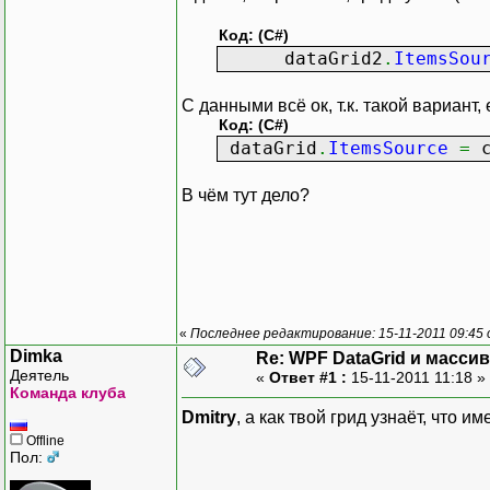
}
Код: (C#)
public
object
Con
dataGrid2
.
ItemsSou
{
throw
new
Not
C данными всё ок, т.к. такой вариант,
}
Код: (C#)
}
dataGrid
.
ItemsSource
=
c
В чём тут дело?
«
Последнее редактирование: 15-11-2011 09:45 
Dimka
Re: WPF DataGrid и масси
Деятель
«
Ответ #1 :
15-11-2011 11:18 »
Команда клуба
Dmitry
, а как твой грид узнаёт, что 
Offline
Пол: