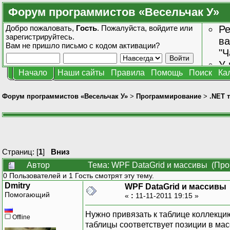
Форум программистов «Весельчак У»
Добро пожаловать,
Гость
. Пожалуйста,
войдите
или
Ре
зарегистрируйтесь
.
ва
Вам не пришло
письмо с кодом активации?
"Ч
У 
Начало
Наши сайты
Правила
Помощь
Поиск
Ка
от
зн
Форум программистов «Весельчак У»
>
Программирование
>
.NET 
Страниц: [
1
]
Вниз
Автор
Тема: WPF DataGrid и массивы (Про
0 Пользователей и 1 Гость смотрят эту тему.
Dmitry
WPF DataGrid и массивы
Помогающий
«
:
11-11-2011 19:15 »
Нужно привязать к таблице коллекци
Offline
таблицы соответствует позиции в мас