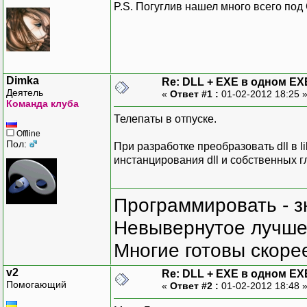
P.S. Погуглив нашел много всего под
Dimka
Re: DLL + EXE в одном EX
Деятель
«
Ответ #1 :
01-02-2012 18:25 
Команда клуба
Телепаты в отпуске.
Offline
Пол:
При разработке преобразовать dll в 
инстанцирования dll и собственных 
Программировать - з
Невывернутое лучше,
Многие готовы скорее
v2
Re: DLL + EXE в одном EX
Помогающий
«
Ответ #2 :
01-02-2012 18:48 