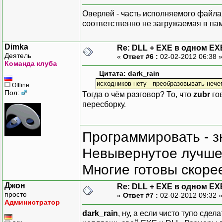
Оверлей - часть исполняемого файла,
соответственно не загружаемая в пам
Dimka
Re: DLL + EXE в одном EX
Деятель
«
Ответ #6 :
02-02-2012 06:38 
Команда клуба
Цитата: dark_rain
исходников нету - преобразовывать нечег
Offline
Пол:
Тогда о чём разговор? То, что
zubr
го
пересборку.
Программировать - з
Невывернутое лучше,
Многие готовы скорее
Джон
Re: DLL + EXE в одном EX
просто
«
Ответ #7 :
02-02-2012 09:32 
Администратор
dark_rain
, ну, а если чисто тупо сде