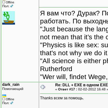
Offline
Пол:
Я вам что? Дурак? П
работать. По выходн
"Just because the lan
not mean that it’s the 
"Physics is like sex: s
that's not why we do i
"All science is either 
Rutherford
"Wer will, findet Wege,
dark_rain
Re: DLL + EXE в одном EXE
Помогающий
«
Ответ #17 :
02-02-2012 16:48 
Thanks всем за помощь.
Offline
Пол: