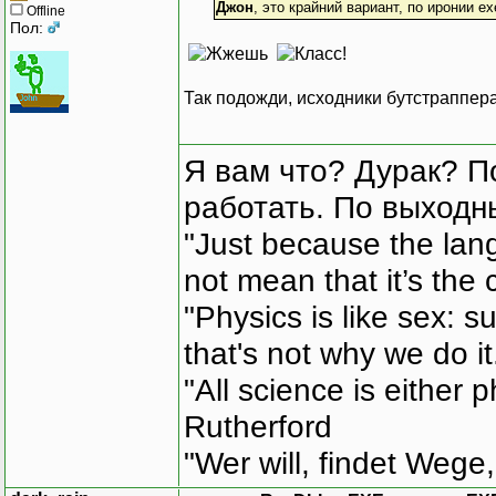
Джон
, это крайний вариант, по иронии 
Offline
Пол:
Так подожди, исходники бутстраппера
Я вам что? Дурак? П
работать. По выходн
"Just because the lan
not mean that it’s the 
"Physics is like sex: s
that's not why we do i
"All science is either 
Rutherford
"Wer will, findet Wege,