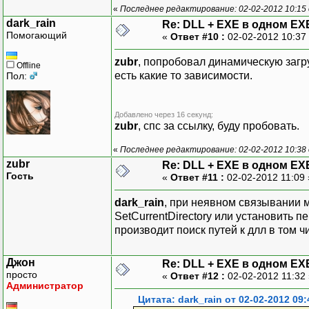
«
Последнее редактирование: 02-02-2012 10:15 
dark_rain
Re: DLL + EXE в одном EX
Помогающий
«
Ответ #10 :
02-02-2012 10:37
zubr
, попробовал динамическую загруз
Offline
есть какие то зависимости.
Пол:
Добавлено через 16 секунд:
zubr
, спс за ссылку, буду пробовать.
«
Последнее редактирование: 02-02-2012 10:38 
zubr
Re: DLL + EXE в одном EX
Гость
«
Ответ #11 :
02-02-2012 11:09
dark_rain
, при неявном связывании м
SetCurrentDirectory или установить 
производит поиск путей к длл в том ч
Джон
Re: DLL + EXE в одном EX
просто
«
Ответ #12 :
02-02-2012 11:32
Администратор
Цитата: dark_rain от 02-02-2012 09: