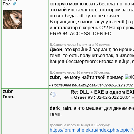
которую можно юзать бесплатно, но ис
Пол:
это мой инсталлятор, в котором заюза
но вот беда - dll'ку-то не скачал.
В принципе, я могу засунуть ее(dll) 
инсталлятор в корень C:\? На xp прок
ERROR_ACCESS_DENIED.
Добавлено через 3 минуты и 40 секунд:
Джон
, это крайний вариант, по ирон
темп, то-есть получиться так, я извле
Кащея-бессмертного: иголка в яйце, я
Добавлено через 16 минут и 37 секунд:
zubr
, не могу найти твой пример
«
Последнее редактирование: 02-02-2012 10:02 
zubr
Re: DLL + EXE в одном EX
Гость
«
Ответ #9 :
02-02-2012 10:04 
dark_rain
, а что мешает длл динамич
темп.
Добавлено через 10 минут и 16 секунд:
https://forum.shelek.ru/index.php/top