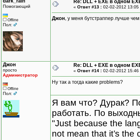
dark_rain
Re: DLL + EXE в одном EX
Помогающий
«
Ответ #13 :
02-02-2012 13:05
Джон
, у меня бутстраппер лучше чем
Offline
Пол:
Джон
Re: DLL + EXE в одном EX
просто
«
Ответ #14 :
02-02-2012 15:46
Администратор
Ну так а тогда какие problems?
Offline
Пол:
Я вам что? Дурак? П
работать. По выходн
"Just because the lan
not mean that it’s the 