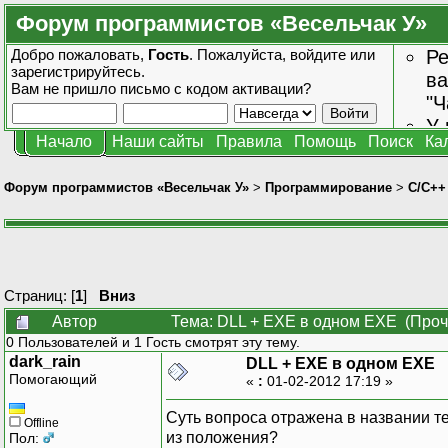
Форум программистов «Весельчак У»
Добро пожаловать,
Гость
. Пожалуйста,
войдите
или
Ре
зарегистрируйтесь
.
ва
Вам не пришло
письмо с кодом активации?
"Ч
У 
Начало
Наши сайты
Правила
Помощь
Поиск
Ка
от
зн
Форум программистов «Весельчак У»
>
Программирование
>
C/C++
Страниц: [
1
]
Вниз
Автор
Тема: DLL + EXE в одном EXE (Проч
0 Пользователей и 1 Гость смотрят эту тему.
dark_rain
DLL + EXE в одном EXE
Помогающий
«
:
01-02-2012 17:19 »
Суть вопроса отражена в названии тем
Offline
из положения?
Пол: