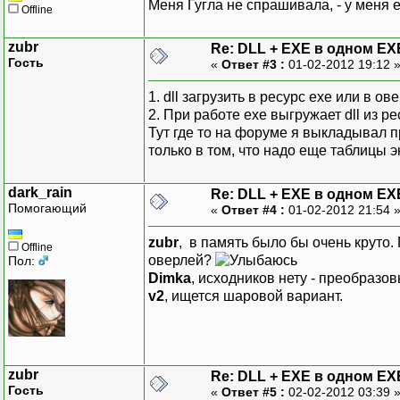
Меня Гугла не спрашивала, - у меня 
Offline
zubr
Re: DLL + EXE в одном EX
Гость
«
Ответ #3 :
01-02-2012 19:12 
1. dll загрузить в ресурс exe или в ов
2. При работе exe выгружает dll из р
Тут где то на форуме я выкладывал п
только в том, что надо еще таблицы э
dark_rain
Re: DLL + EXE в одном EX
Помогающий
«
Ответ #4 :
01-02-2012 21:54 
zubr
, в память было бы очень круто.
Offline
оверлей?
Пол:
Dimka
, исходников нету - преобразов
v2
, ищется шаровой вариант.
zubr
Re: DLL + EXE в одном EX
Гость
«
Ответ #5 :
02-02-2012 03:39 