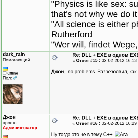
"Physics is like sex: s
that's not why we do i
"All science is either 
Rutherford
"Wer will, findet Wege,
dark_rain
Re: DLL + EXE в одном EX
Помогающий
«
Ответ #15 :
02-02-2012 16:13
Джон
, no problems. Разрезолвил, как
Offline
Пол:
Джон
Re: DLL + EXE в одном EX
просто
«
Ответ #16 :
02-02-2012 16:29
Администратор
Ну тогда это не в тему С++.