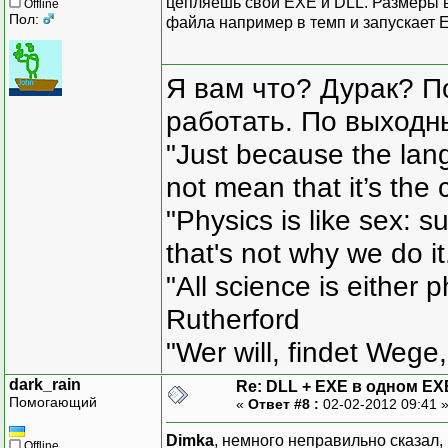
цепляешь свой ЕХЕ и DLL. Размеры вс
Offline
Пол:
файла например в темп и запускает Е
Я вам что? Дурак? П
работать. По выходн
"Just because the lan
not mean that it’s the 
"Physics is like sex: s
that's not why we do i
"All science is either 
Rutherford
"Wer will, findet Wege,
dark_rain
Re: DLL + EXE в одном EX
Помогающий
«
Ответ #8 :
02-02-2012 09:41 
Dimka
, немного неправильно сказал, н
Offline