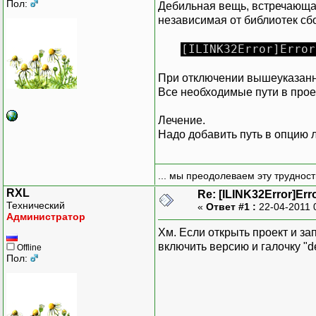
Пол:
Дебильная вещь, встречающаяс
независимая от библиотек сбо
[ILINK32Error]Error
При отключении вышеуказанн
Все необходимые пути в прое
Лечение.
Надо добавить путь в опцию ли
... мы преодолеваем эту труднос
RXL
Re: [ILINK32Error]Err
Технический
«
Ответ #1 :
22-04-2011 
Администратор
Хм. Если открыть проект и зап
включить версию и галочку "d
Offline
Пол: