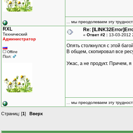
... мы преодолеваем эту труднос
RXL
Re: [ILINK32Error]Err
Технический
«
Ответ #2 :
13-03-2012 
Администратор
Опять столкнулся с этой багой
В общем, скопировал все ресу
Offline
Пол:
Ужас, а не продукт. Причем,
... мы преодолеваем эту труднос
Страниц: [
1
]
Вверх