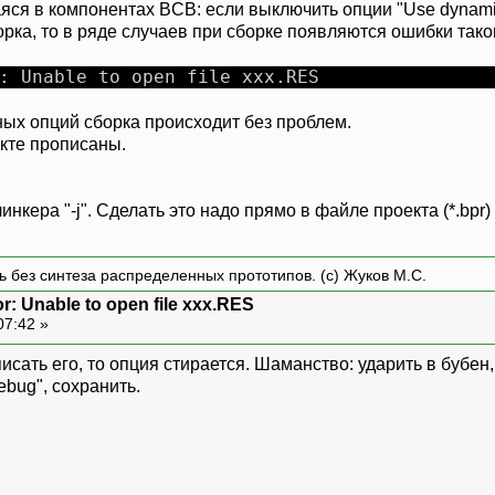
я в компонентах BCB: если выключить опции "Use dynamic R
рка, то в ряде случаев при сборке появляются ошибки тако
: Unable to open file xxx.RES
ых опций сборка происходит без проблем.
кте прописаны.
нкера "-j". Сделать это надо прямо в файле проекта (*.bpr) 
ть без синтеза распределенных прототипов. (с) Жуков М.С.
or: Unable to open file xxx.RES
07:42 »
исать его, то опция стирается. Шаманство: ударить в бубен,
ebug", сохранить.