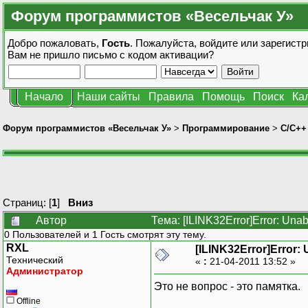
Форум программистов «Весельчак У»
Добро пожаловать,
Гость
. Пожалуйста,
войдите
или
зарегистр
Вам не пришло
письмо с кодом активации?
Начало
Наши сайты
Правила
Помощь
Поиск
Ка
Форум программистов «Весельчак У»
>
Программирование
>
C/C++
Страниц: [
1
]
Вниз
Автор
Тема: [ILINK32Error]Error: Una
0 Пользователей и 1 Гость смотрят эту тему.
RXL
[ILINK32Error]Error: 
Технический
«
:
21-04-2011 13:52 »
Администратор
Это не вопрос - это памятка.
Offline