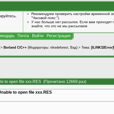
Рекомендуем проверить настройки временной зо
ируйтесь
.
"Часовой пояс:").
У нас больше нет рассылок. Если вам приходят п
знайте, что это не мы рассылаем.
лендарь
Почта
Войти
Регистрация
>
Borland C/C++
(Модераторы:
nikedeforest
,
Вад
) > Тема:
[ILINK32Error]
ble to open file xxx.RES (Прочитано 12669 раз)
Unable to open file xxx.RES