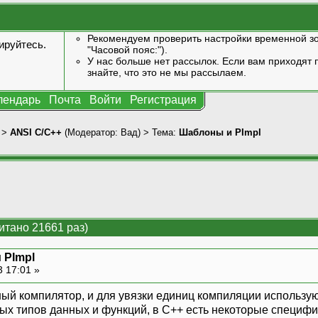
Рекомендуем проверить настройки временной зо
ируйтесь
.
"Часовой пояс:").
У нас больше нет рассылок. Если вам приходят п
знайте, что это не мы рассылаем.
лендарь
Почта
Войти
Регистрация
>
ANSI С/С++
(Модератор:
Вад
) > Тема:
Шаблоны и PImpl
итано 21661 раз)
 PImpl
3 17:01 »
ный компилятор, и для увязки единиц компиляции использ
ых типов данных и функций, в C++ есть некоторые специф