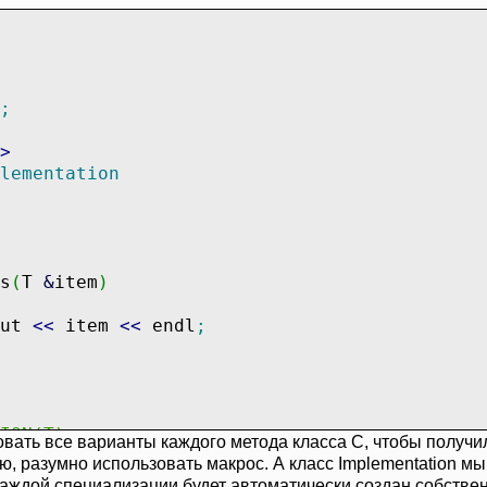
;
>
lementation
s
(
T
&
item
)
t
<<
item
<<
endl
;
e SPECIALIZATIO
ать все варианты каждого метода класса C, чтобы получил
ую, разумно использовать макрос. А класс Implementation 
s<T>::Class
каждой специализации будет автоматически создан собстве