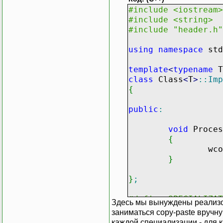
#include <iostream>
#include <string>
#include "header.h"
using
namespace
std
template
<
typename
T
class
Class
<
T
>
::
Imp
{
public
:
void
Proces
{
wcou
}
}
;
#defin
Здесь мы вынуждены реализов
заниматься copy-paste вручн
Clas
каждой специализации - для 