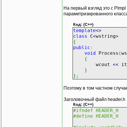
На первый взгляд это с PImp
параметризированного класс
Код: (C++)
template
<>
class
C
<
wstring
>
{
public
:
void
Process
(
w
{
wcout
<<
it
}
}
;
Поэтому в том частном случа
Заголовочный файл header.h
Код: (C++)
#ifndef HEADER_H
#define HEADER_H