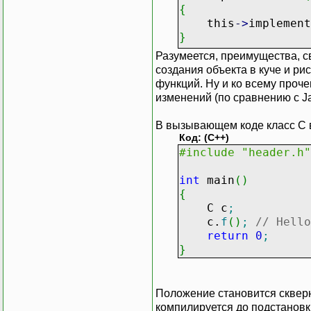
{
this
-
>
implemen
}
Разумеется, преимущества, с
void
C
::
f
(
)
создания объекта в куче и р
{
функций. Ну и ко всему проч
this
-
>
implement
изменений (по сравнению с Ja
}
В вызывающем коде класс C 
C
::
~C
(
)
Код: (C++)
{
#include "header.h"
delete
this
-
>
im
}
int
main
(
)
{
C c
;
c.
f
(
)
;
// Hello
return
0
;
}
Положение становится скверн
компилируется до подстановк