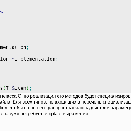
>
mentation
;
ion
*
implementation
;
s
(
T
&
item
)
;
класса C, но реализация его методов будет специализиров
айла. Для всех типов, не входящих в перечень специализац
ion, чтобы на не него распространялось действие параметра
снаружи потребует template-выражения.