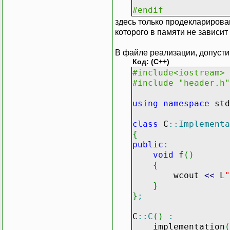
#endif
здесь только продекларирован
которого в памяти не зависит
В файле реализации, допусти
Код: (C++)
#include<iostream>
#include "header.h"
using
namespace
std
class
C
::
Implementa
{
public
:
void
f
(
)
{
wcout
<<
L
"
}
}
;
C
::
C
(
)
:
implementation
(