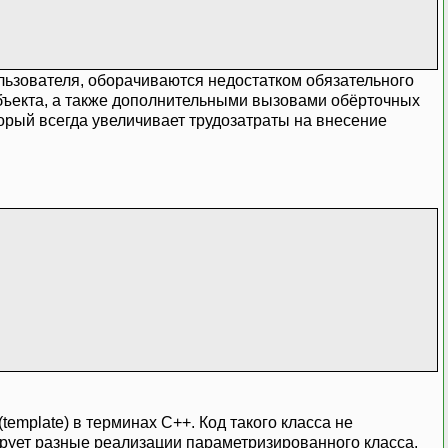
льзователя, оборачиваются недостатком обязательного
объекта, а также дополнительными вызовами обёрточных
орый всегда увеличивает трудозатраты на внесение
emplate) в терминах C++. Код такого класса не
ирует разные реализации параметризированного класса.