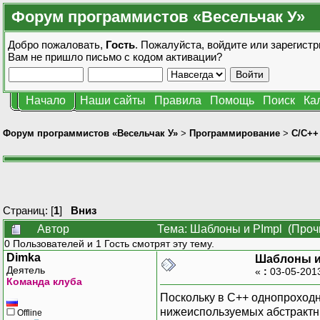
Форум программистов «Весельчак У»
Добро пожаловать,
Гость
. Пожалуйста,
войдите
или
зарегистр
Вам не пришло
письмо с кодом активации?
Начало
Наши сайты
Правила
Помощь
Поиск
Ка
Форум программистов «Весельчак У»
>
Программирование
>
C/C++
Страниц: [
1
]
Вниз
Автор
Тема: Шаблоны и PImpl (Проч
0 Пользователей и 1 Гость смотрят эту тему.
Dimka
Шаблоны и
Деятель
«
:
03-05-201
Команда клуба
Поскольку в C++ однопроход
нижеиспользуемых абстрактн
Offline