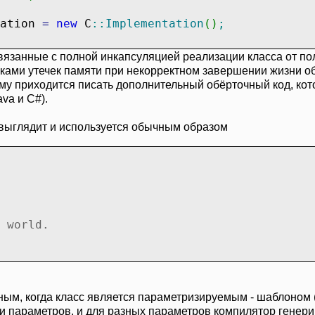
tation
=
new
C
::
Implementation
(
)
;
вязанные с полной инкапсуляцией реализации класса от по
исками утечек памяти при некорректном завершении жизни 
ему приходится писать дополнительный обёрточный код, кот
ation
-
>
f
(
)
;
va и C#).
выглядит и используется обычным образом
plementation
 world.
ым, когда класс является параметризируемым - шаблоном (t
и параметров, и для разных параметров компилятор генер