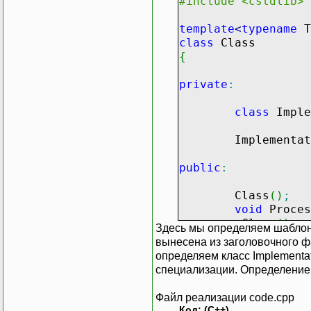
#include <cstdlib>
template
<
typename
T
class
Class
{
private
:
class
Imple
Implementat
public
:
Class
(
)
;
void
Proces
~Class
(
)
;
Здесь мы определяем шаблон 
вынесена из заголовочного ф
}
;
определяем класс Implementat
специализации. Определение 
#endif
Файл реализации code.cpp
Код: (C++)