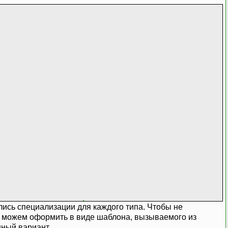
N(T) \
ись специализации для каждого типа. Чтобы не
\
мы можем оформить в виде шаблона, вызываемого из
() : \
нный вариант.