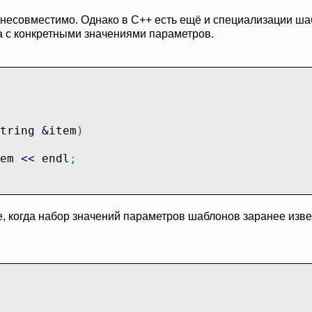
l несовместимо. Однако в C++ есть ещё и специализации 
а с конкретными значениями параметров.
string
&
item
)
em
<<
endl
;
е, когда набор значений параметров шаблонов заранее изв