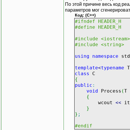
По этой причине весь код ре
параметров мог сгенерироват
Код: (C++)
#ifndef HEADER_H
#define HEADER_H
#include <iostream>
#include <string>
using
namespace
std
template
<
typename
T
class
C
{
public
:
void
Process
(
T
{
wcout
<<
it
}
}
;
#endif