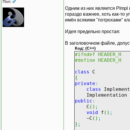
Пол:
Одним из них является PImpl (
гораздо важнее, хоть как-то
имён всякими "потрохами" кл
Идея предельно простая:
В заголовочном файле, допус
Код: (C++)
#ifndef HEADER_H
#define HEADER_H
class
C
{
private
:
class
Implement
Implementation
public
:
C
(
)
;
void
f
(
)
;
~C
(
)
;
}
;