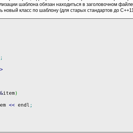
ализации шаблона обязан находиться в заголовочном файле
ь новый класс по шаблону (для старых стандартов до C++11
;
>
&
item
)
em
<<
endl
;