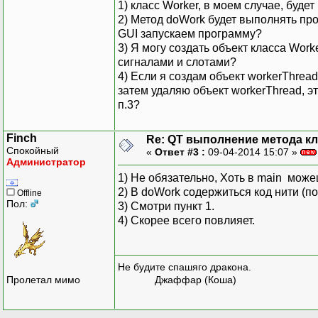
1) класс Worker, в моем случае, будет
2) Метод doWork будет выполнять про
GUI запускаем программу?
3) Я могу создать объект класса Work
сигналами и слотами?
4) Если я создам объект workerThrea
затем удаляю объект workerThread, эт
п.3?
Finch
Re: QT выполнение метода кл
Спокойный
«
Ответ #3 :
09-04-2014 15:07 »
Администратор
1) Не обязательно, Хоть в main може
2) В doWork содержиться код нити (по
Offline
Пол:
3) Смотри пункт 1.
4) Скорее всего повлияет.
Не будите спашяго дракона.
Пролетал мимо
Джаффар (Коша)