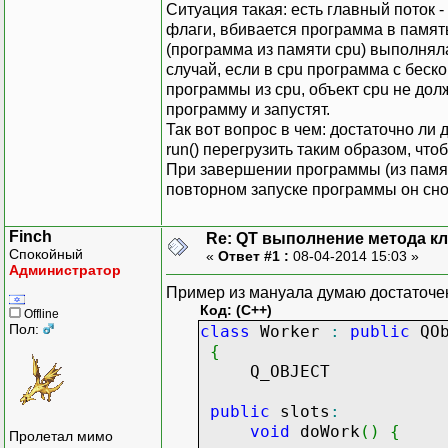
Ситуация такая: есть главный поток - 
флаги, вбивается программа в память 
(программа из памяти cpu) выполняла
случай, если в cpu программа с бес
программы из cpu, объект cpu не дол
программу и запустят.
Так вот вопрос в чем: достаточно ли 
run() перегрузить таким образом, чт
При завершении программы (из памят
повторном запуске программы он сно
Finch
Re: QT выполнение метода кл
Спокойный
«
Ответ #1 :
08-04-2014 15:03 »
Администратор
Пример из мануала думаю достаточе
Код: (C++)
Offline
Пол:
class
Worker
:
public
QOb
{
Q_OBJECT
public
slots
:
void
doWork
(
)
{
Пролетал мимо