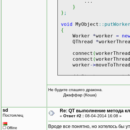
...
}
}
;
void
MyObject
::
putWorke
{
Worker
*
worker
=
ne
QThread
*
workerThr
connect
(
workerThrea
connect
(
workerThrea
worker
-
>
moveToThrea
// Starts an event 
workerThread
-
>
start
}
Не будите спашяго дракона.
Джаффар (Коша)
sd
Re: QT выполнение метода кл
Постоялец
«
Ответ #2 :
08-04-2014 16:08 »
Вроде все понятно, но хотелось бы 
Offline