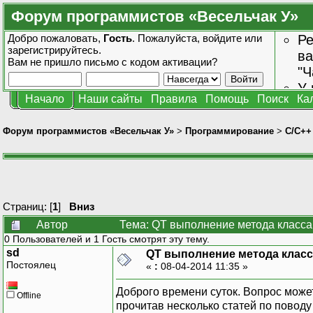
Форум программистов «Весельчак У»
Добро пожаловать,
Гость
. Пожалуйста,
войдите
или
Ре
зарегистрируйтесь
.
ва
Вам не пришло
письмо с кодом активации?
"Ч
У 
Начало
Наши сайты
Правила
Помощь
Поиск
Ка
от
зн
Форум программистов «Весельчак У»
>
Программирование
>
C/C++
Страниц: [
1
]
Вниз
Автор
Тема: QT выполнение метода класса 
0 Пользователей и 1 Гость смотрят эту тему.
sd
QT выполнение метода класс
Постоялец
«
:
08-04-2014 11:35 »
Доброго времени суток. Вопрос может
Offline
прочитав несколько статей по поводу 