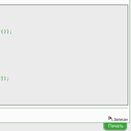
r
(
)
)
;
;
r
]
)
;
Записан
Печать