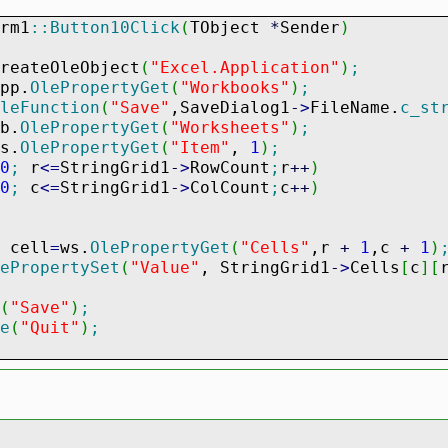
rm1
::
Button10Click
(
TObject
*
Sender
)
reateOleObject
(
"Excel.Application"
)
;
pp.
OlePropertyGet
(
"Workbooks"
)
;
leFunction
(
"Save"
,SaveDialog1
-
>
FileName.
c_st
b.
OlePropertyGet
(
"Worksheets"
)
;
s.
OlePropertyGet
(
"Item"
,
1
)
;
0
;
r
<=
StringGrid1
-
>
RowCount
;
r
++
)
0
;
c
<=
StringGrid1
-
>
ColCount
;
c
++
)
ell
=
ws.
OlePropertyGet
(
"Cells"
,r
+
1
,c
+
1
)
ePropertySet
(
"Value"
, StringGrid1
-
>
Cells
[
c
]
[
(
"Save"
)
;
e
(
"Quit"
)
;