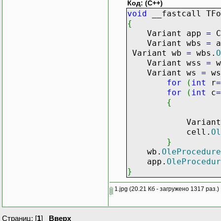
Код: (C++)
void
__fastcall TFo
{
Variant app
=
C
Variant wbs
=
a
Variant wb
=
wbs.
O
Variant wss
=
w
Variant ws
=
ws
for
(
int
r
=
for
(
int
c
=
{
Variant c
cell.
Ol
}
wb.
OleProcedure
app.
OleProcedur
}
1.jpg
(20.21 Кб - загружено 1317 раз.)
Страниц: [
1
]
Вверх