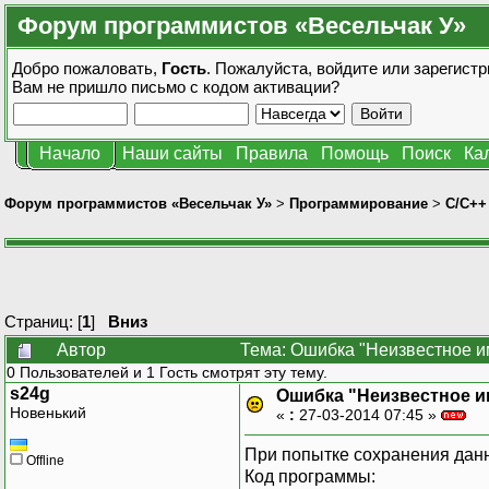
Форум программистов «Весельчак У»
Добро пожаловать,
Гость
. Пожалуйста,
войдите
или
зарегистр
Вам не пришло
письмо с кодом активации?
Начало
Наши сайты
Правила
Помощь
Поиск
Ка
Форум программистов «Весельчак У»
>
Программирование
>
C/C++
Страниц: [
1
]
Вниз
Автор
Тема: Ошибка "Неизвестное им
0 Пользователей и 1 Гость смотрят эту тему.
s24g
Ошибка "Неизвестное им
Новенький
«
:
27-03-2014 07:45 »
При попытке сохранения данны
Offline
Код программы: