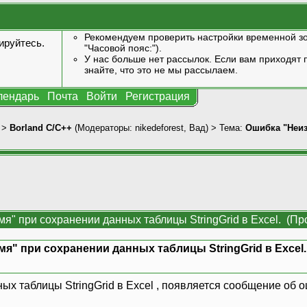
Рекомендуем проверить настройки временной зо
ируйтесь
.
"Часовой пояс:").
У нас больше нет рассылок. Если вам приходят п
знайте, что это не мы рассылаем.
лендарь
Почта
Войти
Регистрация
>
Borland C/C++
(Модераторы:
nikedeforest
,
Вад
) > Тема:
Ошибка "Неиз
я" при сохранении данных таблицы StringGrid в Excel. (Пр
я" при сохранении данных таблицы StringGrid в Excel.
х таблицы StringGrid в Excel , появляется сообщение об о